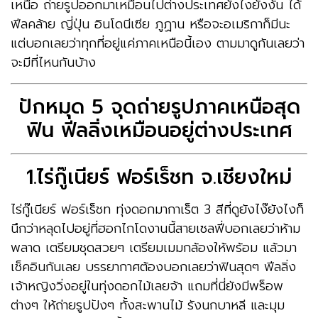
เหนือ ถ่ายรูปออกมาเหมือนไปต่างประเทศยังไงยังงั้น ได้
ฟีลคล้าย ญี่ปุ่น อินโดนีเซีย ภูฏาน หรือจะอเมริกาก็มีนะ
แต่บอกเลยว่าทุกที่อยู่แค่ภาคเหนือนี้เอง ตามมาดูกันเลยว่า
จะมีที่ไหนกันบ้าง
ปักหมุด 5 จุดถ่ายรูปภาคเหนือสุด
ฟิน ฟีลลิ่งเหมือนอยู่ต่างประเทศ
1.ไร่กู๊เนียร์ ฟอร์เร็ชท จ.เชียงใหม่
ไร่กู๊เนียร์ ฟอร์เร็ชท ทุ่งดอกมากาเร็ต 3 สีที่ดูยังไง๊ยังไงก็
นึกว่าหลุดไปอยู่ที่ฮอกไกโดงานนี้สายเซลฟี่บอกเลยว่าห้าม
พลาด เตรียมชุดสวยๆ เตรียมเมมกล้องให้พร้อม แล้วมา
เช็คอินกันเลย บรรยากาศต้องบอกเลยว่าฟินสุดๆ ฟีลลิ่ง
เจ้าหญิงวิ่งอยู่ในทุ่งดอกไม้เลยจ้า แถมที่นี่ยังมีพร็อพ
ต่างๆ ให้ถ่ายรูปปังๆ ทั้งสะพานไม้ รังนกบาหลี และมุม