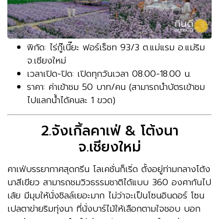
พิกัด: ไร่กู๊เนี๊ยะ ฟอร์เร็ชท 93/3 ต.แม่แรม อ.แม่ริม
จ.เชียงใหม่
เวลาเปิด-ปิด: เปิดทุกวันเวลา 08.00-18.00 น.
ราคา: ค่าเข้าชม 50 บาท/คน (สามารถนำบัตรเข้าชม
ไปแลกน้ำได้คนละ 1 ขวด)
2.จังเกิ้ลคาเฟ่ & โต้งนา
จ.เชียงใหม่
คาเฟ่บรรยากาศสุดกรีน โลเคชั่นก็เริ่ด ตั้งอยู่ท่ามกลางโต้ง
นาสีเขียว สามารถชมวิวธรรมชาติได้แบบ 360 องศากันไป
เล้ย มีมุมให้นั่งชิลล์เยอะมาก ไม่ว่าจะเป็นโซนอินดอร์ โซน
เปลตาข่ายริมทุ่งนา ที่นั่งบาร์ไม้ให้เลือกตามใจชอบ บอก