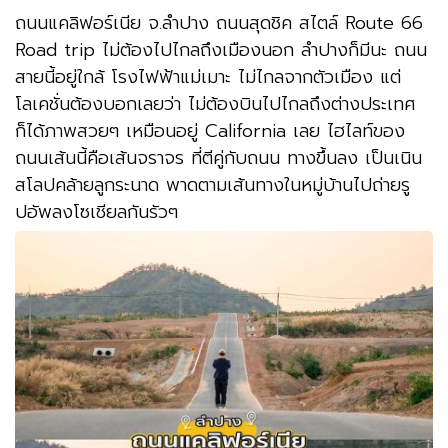
ถนนแคลิฟอร์เนีย จ.ลำปาง ถนนสุดชิค สไตล์ Route 66
Road trip ไม่ต้องไปไกลถึงเมืองนอก ลำปางก็มีนะ ถนน
สายนี้อยู่ใกล้ โรงไฟฟ้าแม่เมาะ ไม่ไกลจากตัวเมือง แต่
โลเคชั่นต้องบอกเลยว่า ไม่ต้องบินไปไกลถึงต่างประเทศ
ก็ได้ภาพสวยๆ เหมือนอยู่ California เลย ไฮไลท์ของ
ถนนเส้นนี้คือเส้นจราจร ที่ตีคู่กับถนน ทางขึ้นลง เป็นเนิน
สโลปคล้ายลูกระนาด พาดตามเส้นทางในหมู่บ้านไปถ่ายรู
ปอัพลงโซเชียลกันรัวๆ