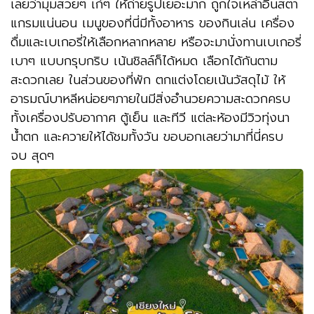
เลยว่ามุมสวยๆ เก๋ๆ ให้ถ่ายรูปเยอะมาก ถูกใจเหล่าอินสตา
แกรมแน่นอน เมนูของที่นี่มีทั้งอาหาร ของกินเล่น เครื่อง
ดื่มและเบเกอรี่ให้เลือกหลากหลาย หรือจะมานั่งทานเบเกอรี่
เบาๆ แบบกรุบกริบ เน้นชิลล์ก็ได้หมด เลือกได้กันตาม
สะดวกเลย ในส่วนของที่พัก ตกแต่งโดยเน้นวัสดุไม้ ให้
อารมณ์บาหลีหน่อยๆภายในมีสิ่งอำนวยความสะดวกครบ
ทั้งเครื่องปรับอากาศ ตู้เย็น และทีวี แต่ละห้องมีวิวทุ่งนา
น้ำตก และควายให้ได้ชมทั้งวัน ขอบอกเลยว่ามาที่นี่ครบ
จบ สุดๆ