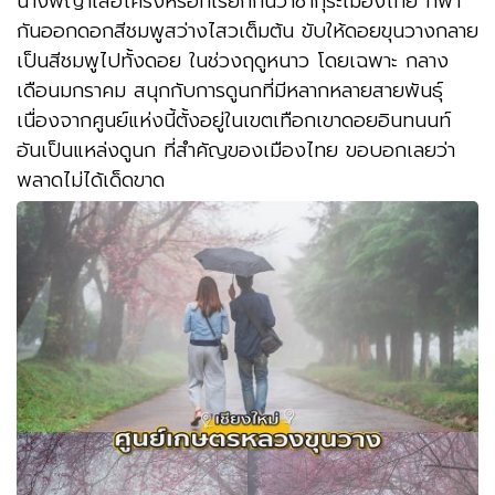
นางพญาเสือโคร่งหรือที่เรียกกันว่าซากุระเมืองไทย ที่พา
กันออกดอกสีชมพูสว่างไสวเต็มต้น ขับให้ดอยขุนวางกลาย
เป็นสีชมพูไปทั้งดอย ในช่วงฤดูหนาว โดยเฉพาะ กลาง
เดือนมกราคม สนุกกับการดูนกที่มีหลากหลายสายพันธุ์
เนื่องจากศูนย์แห่งนี้ตั้งอยู่ในเขตเทือกเขาดอยอินทนนท์
อันเป็นแหล่งดูนก ที่สำคัญของเมืองไทย ขอบอกเลยว่า
พลาดไม่ได้เด็ดขาด