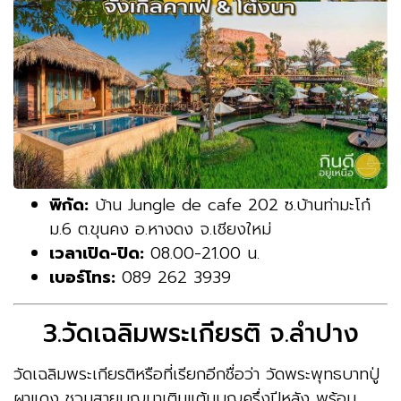
พิกัด:
บ้าน Jungle de cafe 202 ซ.บ้านท่ามะโก๋
ม.6 ต.ขุนคง อ.หางดง จ.เชียงใหม่
เวลาเปิด-ปิด:
08.00-21.00 น.
เบอร์โทร:
089 262 3939
3.วัดเฉลิมพระเกียรติ จ.ลำปาง
วัดเฉลิมพระเกียรติหรือที่เรียกอีกชื่อว่า วัดพระพุทธบาทปู่
ผาแดง ชวนสายบุญมาเติมแต้มบุญครึ่งปีหลัง พร้อม