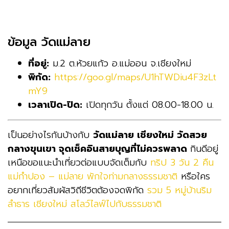
ข้อมูล วัดแม่ลาย
ที่อยู่:
ม.2 ต.ห้วยแก้ว อ.แม่ออน จ.เชียงใหม่
พิกัด:
https://goo.gl/maps/U1hTWDiu4F3zLt
mY9
เวลาเปิด-ปิด:
เปิดทุกวัน ตั้งแต่ 08.00-18.00 น.
เป็นอย่างไรกันบ้างกับ
วัดแม่ลาย เชียงใหม่ วัดสวย
กลางขุนเขา จุดเช็คอินสายบุญที่ไม่ควรพลาด
กินดีอยู่
เหนือขอแนะนำเที่ยวต่อแบบจัดเต็มกับ
ทริป 3 วัน 2 คืน
แม่กำปอง – แม่ลาย พักใจท่ามกลางธรรมชาติ
หรือใคร
อยากเที่ยวสัมผัสวิถีชีวิตต้องจดพิกัด
รวม 5 หมู่บ้านริม
ลำธาร เชียงใหม่ สโลว์ไลฟ์ไปกับธรรมชาติ