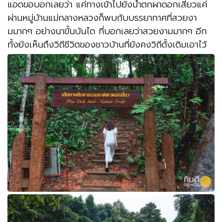
แอดขอบอกเลยว่า แค่ทางเข้าไปยังน้ำตกผาดอกเสี้ยวแค่
ผ่านหมู่บ้านแม่กลางหลวงก็พบกับบรรยากาศที่สวยงา
มมากๆ อย่างนาขั้นบันได ที่บอกเลยว่าสวยงามมากๆ อีก
ทั้งยังเห็นถึงวิถีชีวิตของชาวบ้านที่ยังคงวิถีดั้งเดิมเอาไว้