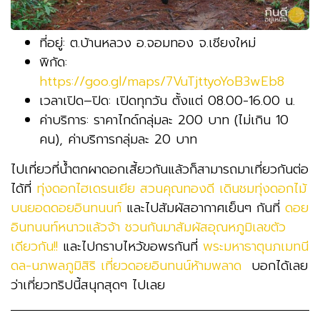
ที่อยู่
:
ต
.
บ้านหลวง อ
.
จอมทอง จ
.
เชียงใหม่
พิกัด
:
https://goo.gl/maps/7VuTjttyoYoB3wEb8
เวลาเปิด
–
ปิด
:
เปิดทุกวัน ตั้งแต่
08.00-16.00
น
.
ค่าบริการ
:
ราคาไกด์กลุ่มละ
200
บาท
(
ไม่เกิน
10
คน
),
ค่าบริการกลุ่มละ
20
บาท
ไปเที่ยวที่น้ำตกผาดอกเสี้ยวกันแล้วก็สามารถมาเที่ยวกันต่อ
ได้ที่
ทุ่งดอกไฮเดรนเยีย สวนคุณทองดี เดินชมทุ่งดอกไม้
บนยอดดอยอินทนนท์
และไปสัมผัสอากาศเย็นๆ กันที่
ดอย
อินทนนท์หนาวแล้วจ้า ชวนกันมาสัมผัสอุณหภูมิเลขตัว
เดียวกัน!!
และไปกราบไหว้ขอพรกันที่
พระมหาธาตุนภเมทนี
ดล-นภพลภูมิสิริ เที่ยวดอยอินทนน์ห้ามพลาด
บอกได้เลย
ว่าเที่ยวทริปนี้สนุกสุดๆ ไปเลย