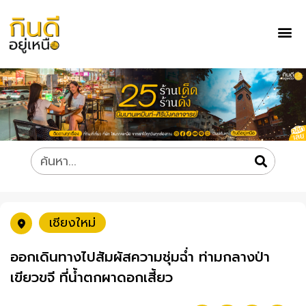
เชียงใหม่
ออกเดินทางไปสัมผัสความชุ่มฉ่ำ ท่ามกลางป่า
เขียวขจี ที่น้ำตกผาดอกเสี้ยว