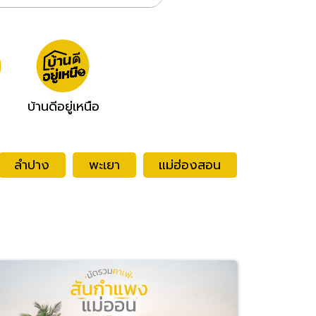
บ้านดีอยู่เหนือ
ลำปาง
พะเยา
แม่ฮ่องสอน