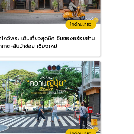
ไกด์กินเที่ยว
ไหว้พระ เดินเที่ยวสุดชิค ชิมของอร่อยย่าน
ดเกต-สันป่าข่อย เชียงใหม่
ไกด์กินเที่ยว