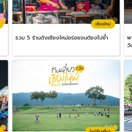
เชียงใหม่
รวม 5 ร้านดังเชียงใหม่อร่อยจนต้องไปซ้ำ
พา
วั
ไกด์กินเที่ยว