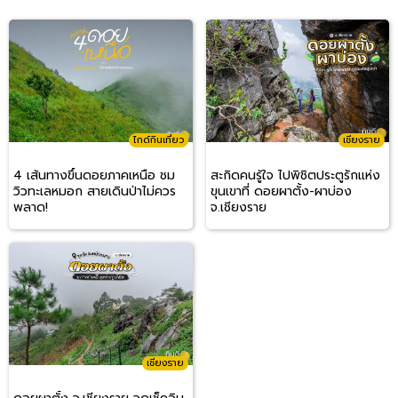
ไกด์กินเที่ยว
เชียงราย
4 เส้นทางขึ้นดอยภาคเหนือ ชม
สะกิดคนรู้ใจ ไปพิชิตประตูรักแห่ง
วิวทะเลหมอก สายเดินป่าไม่ควร
ขุนเขาที่ ดอยผาตั้ง-ผาบ่อง
พลาด!
จ.เชียงราย
เชียงราย