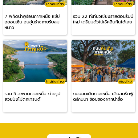
ไกด์กินเที่ยว
ไกด์กินเที่ยว
7 พิกัดน้ำพุร้อนภาคเหนือ แช่บ่
รวม 22 ที่เที่ยวเชียงรายต้อนรับปี
อออนเซ็น อบอุ่นร่างกายรับลม
ใหม่ เตรียมตัวไปเช็คอินกันได้เลย
หนาว
ไกด์กินเที่ยว
เชียงใหม่
รวม 5 สะพานภาคเหนือ ถ่ายรูป
ถนนคนเดินภาคเหนือ เดินสตรีทฟู้
สวยปังไม่ตกเทรนด์
ดล้านนา ช้อปของฝากน่าซื้อ