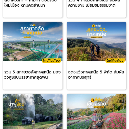
สิ่งที่ควรทำ – ห้ามทำ ต้อนรับปี
รวม 4 ถ้ำสวยภาคเหนือ สัมผัส
ใหม่เมือง ตามคติล้านนา
ความงาม เยี่ยมชมธรรมชาติ
ไกด์กินเที่ยว
ไกด์กินเที่ยว
รวม 5 สกายวอล์คภาคเหนือ มอง
จุดชมวิวภาคเหนือ 5 พิกัด สัมผัส
วิวสูงรับบรรยากาศสุดฟิน
อากาศบริสุทธิ์