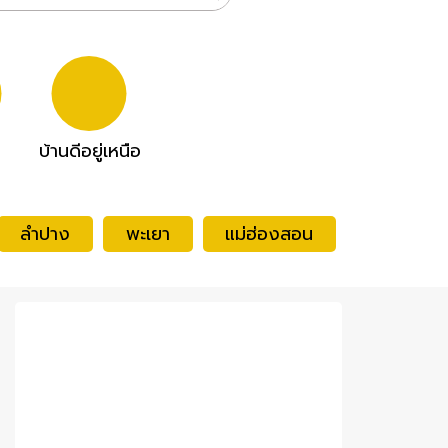
บ้านดีอยู่เหนือ
ลำปาง
พะเยา
แม่ฮ่องสอน