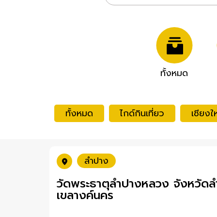
ทั้งหมด
ทั้งหมด
ไกด์กินเที่ยว
เชียงให
ลำปาง
วัดพระธาตุลำปางหลวง จังหวัดลำป
เขลางค์นคร