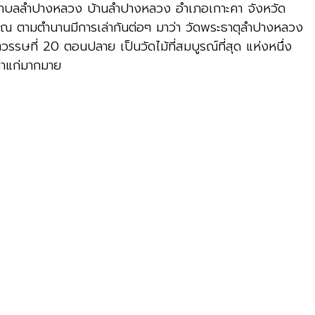
ลตำบลลำปางหลวง บ้านลำปางหลวง อำเภอเกาะคา จังหวัด
บราณ ตามตำนานมีการเล่ากันต่อๆ มาว่า วัดพระธาตุลำปางหลวง
วรรษที่
20
ตอนปลาย เป็นวัดไม้ที่สมบูรณ์ที่สุด แห่งหนึ่ง
่าแก่มากมาย