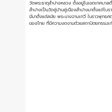
วัดพระธาตุลำปางหลวง
ตั้งอยู่ในเขตเทศบา
ลำปางเป็นวัดคู่บ้านคู่เมืองลำปางมาตั้งแต่โ
มีมาตั้งแต่สมัย พระนางจามเทวี ในราวพุทธศต
ของไทย ที่มีความงดงามด้วยสถาปัตยกรรมเก