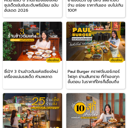
คัดมาแล้ว 6 ร้านราเมงเชียงใหม่
ยำแซ่บนัวร์ by bird รสชาติจัด
ซุปเด็ดเข้มข้นระดับพรีเมียม ฉบับ
จ้าน อร่อย ราคากันเอง งบไม่เกิน
อัปเดต 2026
100!!
เชียงใหม่
เชียงใหม่
ชี้เป้า! 3 ร้านข้าวต้มแห้งเชียงใหม่
Paul Burger คราฟต์เบอร์เกอร์
เครื่องแน่นรสเด็ด ห้ามพลาด
ไฟลุก ย่านสันทราย ที่ทำเองทุก
ขั้นตอน ในราคาที่ใครก็เอื้อมถึง