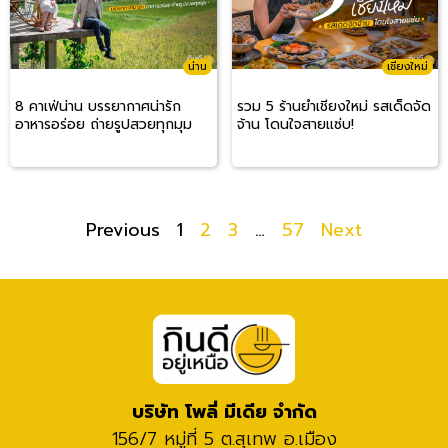
น่าน
เชียงใหม่
8 คาเฟ่น่าน บรรยากาศน่ารัก
รวม 5 ร้านยำเชียงใหม่ รสเด็ดจัด
อาหารอร่อย ถ่ายรูปสวยทุกมุม
จ้าน โดนใจสายแซ่บ!
Previous
1
2
3
…
57
Next
บริษัท โพลี่ มีเดีย จำกัด
156/7 หมู่ที่ 5 ต.สุเทพ อ.เมือง