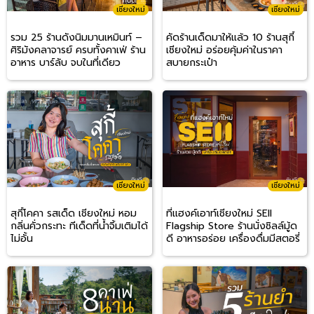
เชียงใหม่
เชียงใหม่
รวม 25 ร้านดังนิมมานเหมินท์ –
คัดร้านเด็ดมาให้แล้ว 10 ร้านสุกี้
ศิริมังคลาจารย์ ครบทั้งคาเฟ่ ร้าน
เชียงใหม่ อร่อยคุ้มค่าในราคา
อาหาร บาร์ลับ จบในที่เดียว
สบายกระเป๋า
เชียงใหม่
เชียงใหม่
สุกี้โคคา รสเด็ด เชียงใหม่ หอม
ที่แฮงค์เอาท์เชียงใหม่ SEII
กลิ่นคั่วกระทะ ทีเด็ดที่น้ำจิ้มเติมได้
Flagship Store ร้านนั่งชิลล์มู้ด
ไม่อั้น
ดี อาหารอร่อย เครื่องดื่มมีสตอรี่