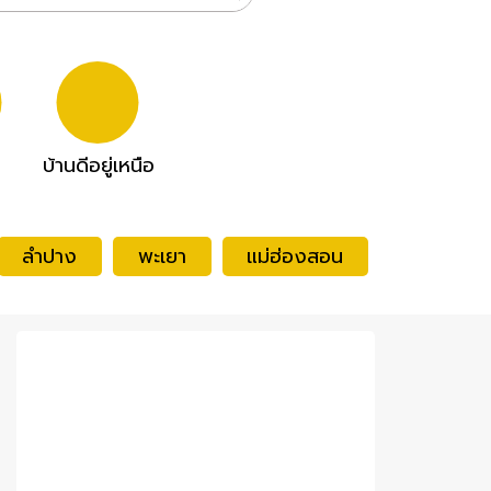
บ้านดีอยู่เหนือ
ลำปาง
พะเยา
แม่ฮ่องสอน