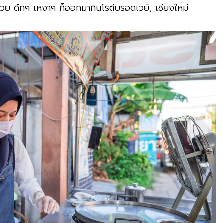
้วย ดึกๆ เหงาๆ ก็ออกมากินโรตีบรอดเวย์, เชียงใหม่