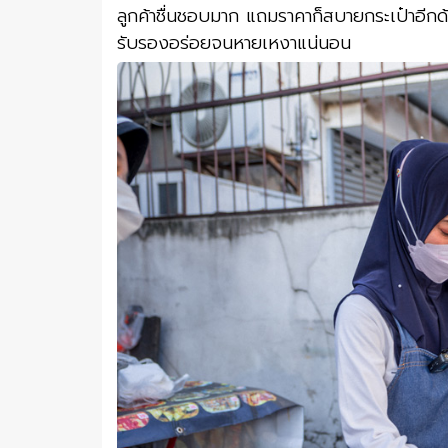
ลูกค้าชื่นชอบมาก แถมราคาก็สบายกระเป๋าอีกด
รับรองอร่อยจนหายเหงาแน่นอน