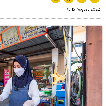
15 August 2022