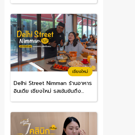
อร่อยจนต้องซ้ำ
เชียงใหม่
Delhi Street Nimman ร้านอาหาร
อินเดีย เชียงใหม่ รสเข้มข้นถึง
เครื่อง อร่อยทานง่าย ราคาสบาย
กระเป๋า