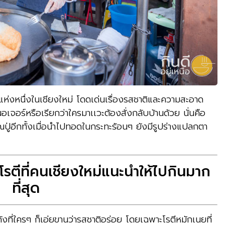
อีกแห่งหนึ่งในเชียงใหม่ โดดเด่นเรื่องรสชาติและความสะอาด
เนอเจอร์หรือเรียกว่าใครมาเเวะต้องสั่งกลับบ้านด้วย นั่นคือ
ณปู่อีกทั้งเมื่อนำไปทอดในกระทะร้อนๆ ยังมีรูปร่างแปลกตา
นโรตีที่คนเชียงใหม่แนะนำให้ไปกินมาก
ที่สุด
ดังที่ใครๆ ก็เอ่ยขานว่ารสชาติอร่อย โดยเฉพาะโรตีหมักเนยที่