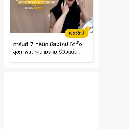
เชียงใหม่
การันตี 7 คลินิกเชียงใหม่ ได้ทั้ง
สุขภาพและความงาม รีวิวแน่น
ราคาคุ้มค่า