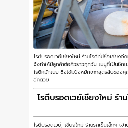
โรตีบรอดเวย์เชียงใหม่ ร้านโรตีที่มีชื่อเสียง
จึงทำให้มีลูกค้าต่อคิวยาวทุกวัน เมนูที่เป็นซิก
โรตีหมักเนย ซึ่งใช้แป้งหมักจากสูตรลับของคุ
อีกด้วย
โรตีบรอดเวย์เชียงใหม่ ร้า
โรตีบรอดเวย์, เชียงใหม่ ร้านรถเข็นเล็กๆ เจ้า