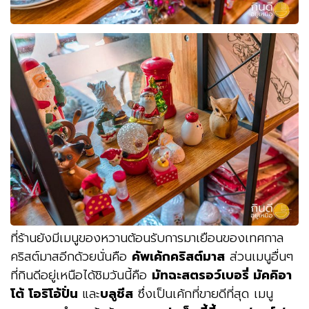
ที่ร้านยังมีเมนูของหวานต้อนรับการมาเยือนของเทศกาล
คริสต์มาสอีกด้วยนั่นคือ
คัพเค้กคริสต์มาส
ส่วนเมนูอื่นๆ
ที่กินดีอยู่เหนือได้ชิมวันนี้คือ
มัทฉะสตรอว์เบอรี่ มัคคิอา
โต้ โอริโอ้ปั่น
และ
บลูชีส
ซึ่งเป็นเค้กที่ขายดีที่สุด เมนู