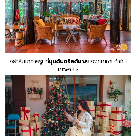
อย่าลืมมาถ่ายรูปที่
มุมต้นคริสต์มาส
ของคุณซานต้ากัน
เยอะๆ นะ