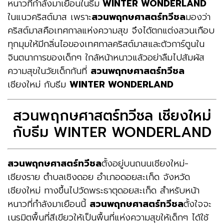
หนาวที่กำลังมาเยือนในธีม
WINTER WONDERLAND
ใน
แนวคริสต์มาส เพราะ
สวนพฤกษศาสตร์ทวีชล
มองว่า
คริสต์มาสคือเทศกาลแห่งความสุข จึงได้ตกแต่งสวนเกือบ
ทุกมุมให้มีกลิ่นไอของเทศกาลคริสต์มาสและตัวการ์ตูนใน
จินตนาการของเด็กๆ ใกล้หน้าหนาวแล้วอย่าลืมไปสัมผัส
ความสุขในวัยเด็กกันที่
สวนพฤกษศาสตร์ทวีชล
เชียงใหม่ กับธีม
WINTER WONDERLAND
สวนพฤกษศาสตร์ทวีชล เชียงใหม่
กับธีม WINTER WONDERLAND
สวนพฤกษศาสตร์ทวีชล
ตั้งอยู่บนถนนเชียงใหม่-
เชียงราย ตำบลเชิงดอย อำเภอดอยสะเก็ด จังหวัด
เชียงใหม่ ทางขึ้นไปวัดพระธาตุดอยสะเก็ด สำหรับหน้า
หนาวที่กำลังมาเยือนนี้
สวนพฤกษศาสตร์ทวีชล
ตั้งใจจะ
เนรมิตพื้นที่สีเขียวให้เป็นพื้นที่แห่งความสุขให้เด็กๆ ได้ใช้