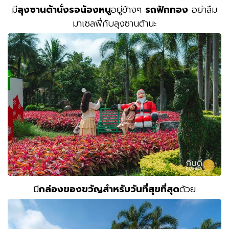
มี
ลุงซานต้านั่งรอน้องหนู
อยู่ข้างๆ
รถฟักทอง
อย่าลืม
มาเซลฟี่กับลุงซานต้านะ
มี
กล่องของขวัญสำหรับวันที่สุขที่สุด
ด้วย