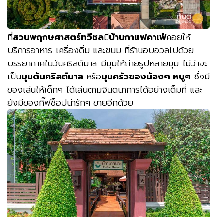
ที่
สวนพฤกษศาสตร์ทวีชล
มี
บ้านกาแฟคาเฟ่
คอยให้
บริการอาหาร เครื่องดื่ม และขนม ที่ร้านอบอวลไปด้วย
บรรยากาศในวันคริสต์มาส มีมุมให้ถ่ายรูปหลายมุม ไม่ว่าจะ
เป็น
มุมต้นคริสต์มาส
หรือ
มุมครัวของน้องๆ หนูๆ
ซึ่งมี
ของเล่นให้เด็กๆ ได้เล่นตามจินตนาการได้อย่างเต็มที่ และ
ยังมีของกิ๊ฟช็อปน่ารักๆ ขายอีกด้วย