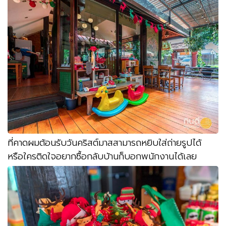
ที่คาดผมต้อนรับวันคริสต์มาสสามารถหยิบใส่ถ่ายรูปได้
หรือใครติดใจอยากซื้อกลับบ้านก็บอกพนักงานได้เลย