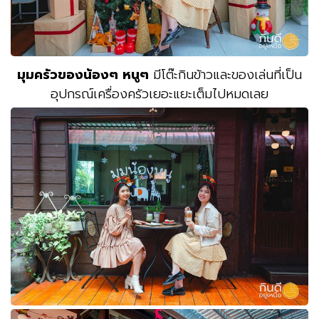
มุมครัวของน้องๆ หนูๆ
มีโต๊ะกินข้าวและของเล่นที่เป็น
อุปกรณ์เครื่องครัวเยอะแยะเต็มไปหมดเลย