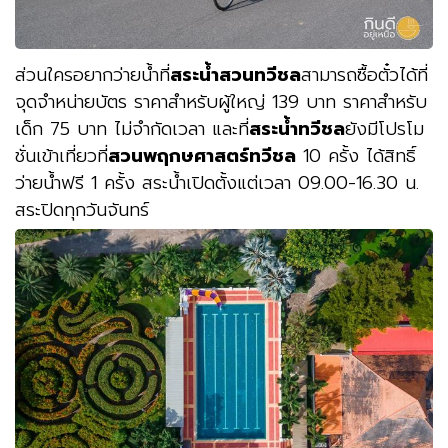
ส่วนใครอยากว่ายน้ำที่
สระน้ำสวนทวีชล
สามารถซื้อตั๋วได้ที่
จุดจำหน่ายบัตร ราคาสำหรับผู้ใหญ่
139
บาท ราคาสำหรับ
เด็ก
75
บาท ไม่จำกัดเวลา และที่
สระน้ำทวีชล
ยังมีโปรโม
ชั่นเข้าเที่ยวที่
สวนพฤกษศาสตร์ทวีชล
10
ครั้ง ได้สิทธิ์
ว่ายน้ำฟรี
1
ครั้ง สระน้ำเปิดตั้งแต่เวลา
09.00-16.30
น
.
สระปิดทุกวันจันทร์