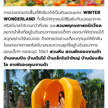
การเร่งตกแต่งพื้นที่สีเขียวให้เป็นดินแดนแห่ง
WINTER
WONDERLAND
ก็เพื่อให้ทุกคนได้ซึมซับกับบรรยากาศ
คริสต์มาสได้นานกว่าที่เคย และ
สวนพฤกษศาสตร์ทวีชล
อยากนำสิ่งที่อยู่ในจินตนาการของเด็กๆ ออกมาให้ทุกคนได้
สนุกอย่างไร้ขอบเขต จึงตกแต่งสวนเกือบทุกมุมให้มีกลิ่น
ไอของเทศกาลคริสต์มาสและความสุขที่อยู่ในจินตนาการ
ของเด็กๆ หลายจุด ได้แก่
สวนหิน สวนผักของซานต้า
บ้านขนมปัง บ้านต้นไม้ บ้านเล็กในป่าใหญ่ บ้านน้องส้ม
โอ คาเฟ่ของคุณซานต้า