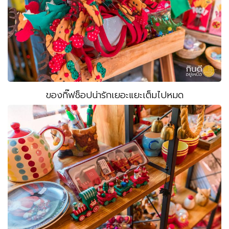
ของกิ๊ฟช็อปน่ารักเยอะแยะเต็มไปหมด