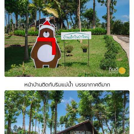
หน้าบ้านติดกับริมแม่น้ำ บรรยากาศดีมาก