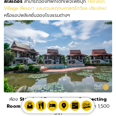
สไลเดอร์
สามารถจองที่พักได้ที่เพจเฟซบุ๊ก
Horizon
Village Resort และสวนพฤกษศาสตร์ทวีชล เชียงใหม่
หรือแอปพลิเคชั่นจองโรงแรมต่างๆ
ห้อง
Standard Room
ห้องแบบ
C
onnecting
Room
ราคา 999 บาท หากรวมอาหารเช้า ราคา 1,500
บาท