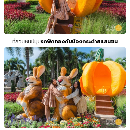
ที่สวนหินมีมุม
รถฟักทองกับน้องกระต่ายแสนซน