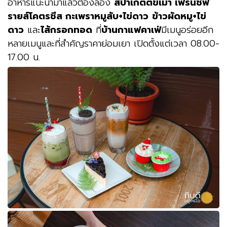
อาหารแนะนำมาแล้วต้องลอง
สปาเก็ตตี้ขี้เมา เฟรนช์ฟ
รายส์โคตรชีส กะเพราหมูสับ+ไข่ดาว
ข้าวผัดหมู+ไข่
ดาว
และ
ไส้กรอกทอด
ที่
บ้านกาแฟคาเฟ่
มีเมนูอร่อยอีก
หลายเมนูและที่สำคัญราคาย่อมเยา เปิดตั้งแต่เวลา 08.00-
17.00 น.