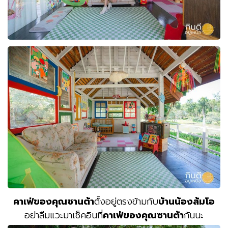
คาเฟ่ของคุณซานต้า
ตั้งอยู่ตรงข้ามกับ
บ้านน้องส้มโอ
อย่าลืมแวะมาเช็คอินที่
คาเฟ่ของคุณซานต้า
กันนะ