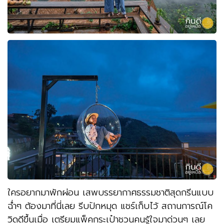
ใครอยากมาพักผ่อน เสพบรรยากาศธรรมชาติสุดกรีนแบบ
ฉ่ำๆ ต้องมาที่นี่เลย รีบปักหมุด แชร์เก็บไว้ สถานการณ์โค
วิดดีขึ้นเมื่อ เตรียมแพ็คกระเป๋าชวนคนรู้ใจมาด่วนๆ เลย