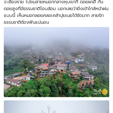
จ.เชียงราย ไปชมสายหมอกกลางหุบเขาที่ ดอยผาฮี้ กัน
ดอยสูงที่มีธรรมชาติโอบล้อม บอกเลยว่ายิ่งเข้าใกล้หน้าฝน
แบบนี้ เห็นหมอกลอยคลอเคล้าปุยเมฆได้ชัดมาก สายรัก
ธรรมชาติต้องฟินแน่นอน