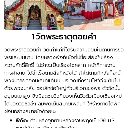
1.วัดพระธาตุดอยคำ
วัดพระธาตุดอยคำ วัดเก่าแก่ที่ได้รับความนิยมในด้านการขอ
พรและบนบาน โดยหลวงพ่อทันใจที่มีชื่อเสียงในเรื่อง
ความศักดิ์สิทธิ์ ไม่ว่าจะเป็นเรื่องโชคลาภ หน้าที่การงาน
การค้าขาย ได้สำเร็จตามสิ่งที่หวังไว้ ถ้าได้ตามที่หวังก็จะนำ
พวงมาลัยดอกมะลิมาแก้บน บริเวณที่กราบไหว้จึงเต็มไป
ด้วยพวงมาลัย ช่อเล็กช่อใหญ่ทั่วบริเวณขอพร ตัววัดนั้น
อยู่บนเขาสูง จึงมีจุดชมวิวที่มองเห็นวิวตัวเมืองเชียงใหม่
ได้มองวิวชิลล์ๆ ลมพัดเย็นสบายเพลินๆ ให้ร่างกายได้พัก
ผ่อนอย่างสบายใจด้วยนะ
พิกัด:
ด้านหลังอุทยานหลวงราชพฤกษ์ 108 ม.3