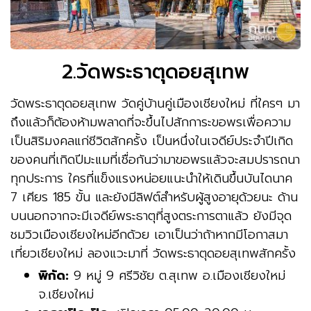
2.วัดพระธาตุดอยสุเทพ
วัดพระธาตุดอยสุเทพ วัดคู่บ้านคู่เมืองเชียงใหม่ ที่ใครๆ มา
ถึงแล้วก็ต้องห้ามพลาดที่จะขึ้นไปสักการะขอพรเพื่อความ
เป็นสิริมงคลแก่ชีวิตสักครั้ง เป็นหนึ่งในเจดีย์ประจำปีเกิด
ของคนที่เกิดปีมะแมที่เชื่อกันว่ามาขอพรแล้วจะสมปรารถนา
ทุกประการ ใครที่แข็งแรงหน่อยแนะนำให้เดินขึ้นบันไดนาค
7 เศียร 185 ขั้น และยังมีลิฟต์สำหรับผู้สูงอายุด้วยนะ ด้าน
บนนอกจากจะมีเจดีย์พระธาตุที่สูงตระการตาแล้ว ยังมีจุด
ชมวิวเมืองเชียงใหม่อีกด้วย เอาเป็นว่าถ้าหากมีโอกาสมา
เที่ยวเชียงใหม่ ลองแวะมาที่ วัดพระธาตุดอยสุเทพสักครั้ง
พิกัด:
9 หมู่ 9 ศรีวิชัย ต.สุเทพ อ.เมืองเชียงใหม่
จ.เชียงใหม่