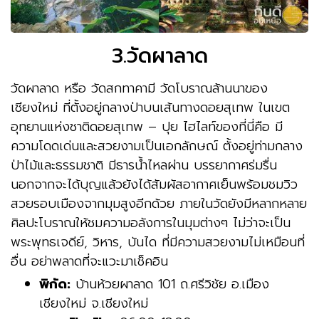
3.วัดผาลาด
วัดผาลาด หรือ วัดสกทาคามี วัดโบราณล้านนาของ
เชียงใหม่ ที่ตั้งอยู่กลางป่าบนเส้นทางดอยสุเทพ ในเขต
อุทยานแห่งชาติดอยสุเทพ – ปุย ไฮไลท์ของที่นี่คือ มี
ความโดดเด่นและสวยงามเป็นเอกลักษณ์ ตั้งอยู่ท่ามกลาง
ป่าไม้และธรรมชาติ มีธารน้ำไหลผ่าน บรรยากาศร่มรื่น
นอกจากจะได้บุญแล้วยังได้สัมผัสอากาศเย็นพร้อมชมวิว
สวยรอบเมืองจากมุมสูงอีกด้วย ภายในวัดยังมีหลากหลาย
ศิลปะโบราณให้ชมความอลังการในมุมต่างๆ ไม่ว่าจะเป็น
พระพุทธเจดีย์, วิหาร, บันได ที่มีความสวยงามไม่เหมือนที่
อื่น อย่าพลาดที่จะแวะมาเช็คอิน
พิกัด:
บ้านห้วยผาลาด 101 ถ.ศรีวิชัย อ.เมือง
เชียงใหม่ จ.เชียงใหม่