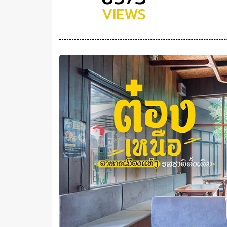
VIEWS