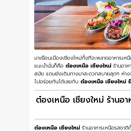
มาเยือนเมืองเชียงใหม่ทั้งทีจะพลาดอาหารเหนือ
แนะนำนั่นก็คือ
ต๋องเหนือ เชียงใหม่
ร้านอาห
สมัย แถมยังเดินทางมาสะดวกสบายสุดๆ ห่างจาก
ไปอร่อยกันได้เลยกับ
ต๋องเหนือ เชียงใหม่ ร
ต๋องเหนือ เชียงใหม่ ร้านอา
ต๋องเหนือ เชียงใหม่
ร้านอาหารเหนือรสชาติด