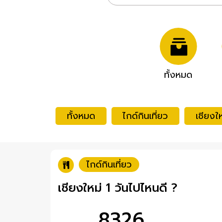
ทั้งหมด
ทั้งหมด
ไกด์กินเที่ยว
เชียงให
ไกด์กินเที่ยว
เชียงใหม่ 1 วันไปไหนดี ?
8326