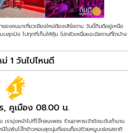
ของคนมาเที่ยวเชียงใหม่ต้องเสิร์ชถาม วันนี้กินดีอยู่เหนือ
บบสุดปัง ไปทุกที่เก็บให้คุ้ม ไม่กลัวเหนื่อยจะมีสถานที่ใดบ้าง
หม่ 1 วันไปไหนดี
, คูเมือง
08.00
น
.
่อย เรามุ่งหน้าไปที่โจ๊กสมเพชร ร้านอาหารเจ้าดังระดับตำนาน
นีไม่พ้นโจ๊กข้าวหอมสุดนุ่มที่ออนท็อปด้วยหมูบะช่อรสชาติ