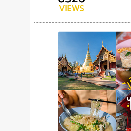
VIEWS