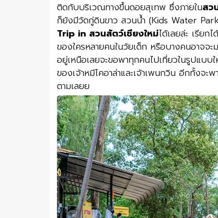
ติดกับบริเวณทางขึ้นดอยสุเทพ ซึ่งภายใน
สวน
ก็ยังมีวัดกู่ดินขาว สวนน้ำ (Kids Water Pa
Trip in สวนสัตว์เชียงใหม่
ได้เลยล่ะ เรียกได้
ของใครหลายคนในวัยเด็ก หรือบางคนอาจจะมองว่าเป
อยู่เหนือเลยจะขอพาทุกคนไปเที่ยวในรูปแบบใ
ของเจ้าหมีโคอาล่าและเจ้าเพนกวิน อีกทั้งจะพา
ตามเลยย