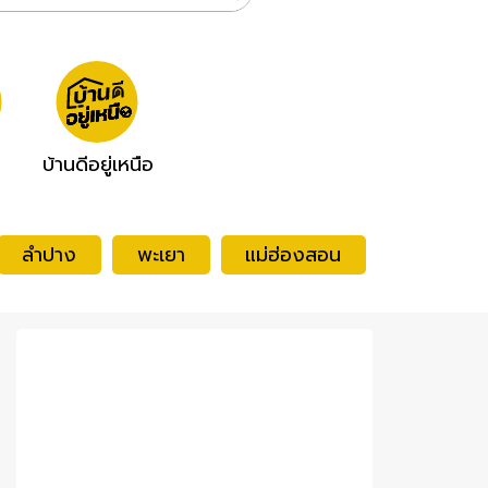
บ้านดีอยู่เหนือ
ลำปาง
พะเยา
แม่ฮ่องสอน