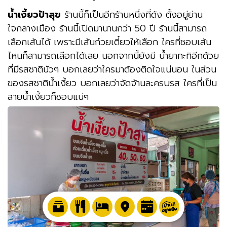
น้ำเงี้ยวป้าสุข
ร้านนี้ก็เป็นอีกร้านหนึ่งที่ดัง ตั้งอยู่ย่าน
ใจกลางเมือง ร้านนี้เปิดมานานกว่า 50 ปี ร้านนี้สามารถ
เลือกเส้นได้ เพราะมีเส้นก๋วยเตี๋ยวให้เลือก ใครที่ชอบเส้น
ไหนก็สามารถเลือกได้เลย นอกจากนี้ยังมี น้ำยากะทิอีกด้วย
ที่มีรสชาตินัวๆ บอกเลยว่าใครมาต้องติดใจแน่นอน ในส่วน
ของรสชาติน้ำเงี้ยว บอกเลยว่าจัดจ้านละครบรส ใครที่เป็น
สายน้ำเงี้ยวก็ชอบแน่ๆ