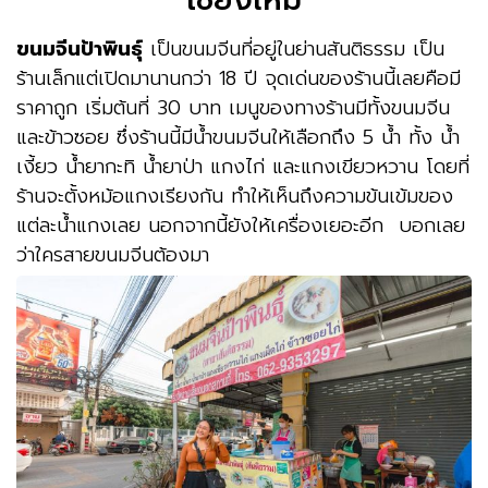
ขนมจีนป้าพินธุ์
เป็นขนมจีนที่อยู่ในย่านสันติธรรม เป็น
ร้านเล็กแต่เปิดมานานกว่า 18 ปี จุดเด่นของร้านนี้เลยคือมี
ราคาถูก เริ่มต้นที่ 30 บาท เมนูของทางร้านมีทั้งขนมจีน
และข้าวซอย ซึ่งร้านนี้มีน้ำขนมจีนให้เลือกถึง 5 น้ำ ทั้ง น้ำ
เงี้ยว น้ำยากะทิ น้ำยาป่า แกงไก่ และแกงเขียวหวาน โดยที่
ร้านจะตั้งหม้อแกงเรียงกัน ทำให้เห็นถึงความข้นเข้มของ
แต่ละน้ำแกงเลย นอกจากนี้ยังให้เครื่องเยอะอีก บอกเลย
ว่าใครสายขนมจีนต้องมา