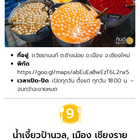
ที่อยู่
: ถ.วิชยานนท์ ต.ช้างม่อย อ.เมือง จ.เชียงใหม่
พิกัด
:
https://goo.gl/maps/abEuEa8wEzT6L2nx5
เวลาเปิด-ปิด
: เปิดทุกวัน ตั้งแต่ ทุกวัน 18:00 น. –
จนกว่าจะขายหมด
น้ำเงี้ยวป้านวล, เมือง เชียงราย