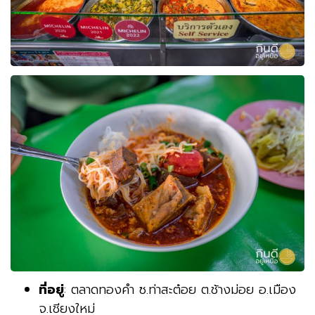
ที่อยู่
: ตลาดทองคำ ซ.ท่าสะต๋อย ต.ช้างม่อย อ.เมือง
จ.เชียงใหม่