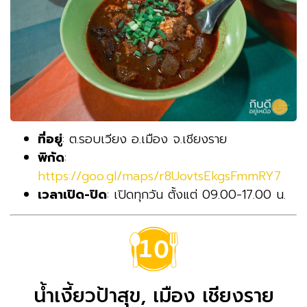
ที่อยู่
: ต.รอบเวียง อ.เมือง จ.เชียงราย
พิกัด
:
https://goo.gl/maps/r8UovtsEkgsFmmRY7
เวลาเปิด-ปิด
: เปิดทุกวัน ตั้งแต่ 09.00-17.00 น.
น้ำเงี้ยวป้าสุข, เมือง เชียงราย