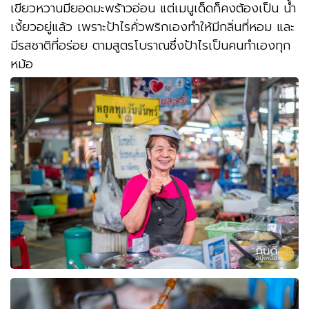
เขียวหวานมียอดมะพร้าวอ่อน แต่เมนูเด็ดก็คงต้องเป็น น้ำ
เงี้ยวอยู่แล้ว เพราะป้าไรคั่วพริกเองทำให้มีกลิ่นที่หอม และ
มีรสชาติที่อร่อย ตามสูตรโบราณซึ่งป้าไรเป็นคนทำเองทุก
หม้อ