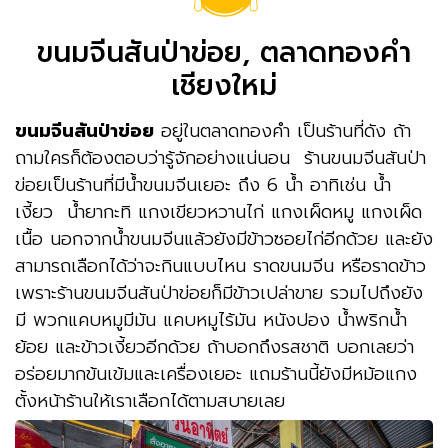
ขนมจีนสันป่าข่อย, ตลาดทองคำ
เชียงใหม่
ขนมจีนสันป่าข่อย
อยู่ในตลาดทองคำ เป็นร้านที่ดัง ถ้า
ถามใครก็ต้องตอบว่ารู้จักอย่างแน่นอน ร้านขนมจีนสันป่า
ข่อยเป็นร้านที่มีน้ำขนมจีนเยอะ ถึง 6 น้ำ อาทิเช่น น้ำ
เงี้ยว น้ำยากะทิ แกงเขียวหวานไก่ แกงเผ็ดหมู แกงเผ็ด
เนื้อ นอกจากน้ำขนมจีนแล้วยังมีข้าวซอยไก่อีกด้วย และยัง
สามารถเลือกได้ว่าจะกินแบบไหน ราดขนมจีน หรือราดข้าว
เพราะร้านขนมจีนสันป่าข่อยก็มีข้าวเปล่าขาย รวมไปถึงยัง
มี พวกแคบหมูมีมัน แคบหมูไร้มัน หนังปอง น้ำพริกน้ำ
ย้อย และข้าวเงี้ยวอีกด้วย ถ้าบอกถึงรสชาติ บอกเลยว่า
อร่อยมากข้นเข้มและเครื่องเยอะ แถมร้านนี้ยังมีหม้อแกง
ตั้งหน้าร้านให้เราเลือกได้ตามสบายเลย