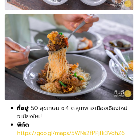
ที่อยู่
: 50 สุขเกษม ซ.4 ต.สุเทพ อ.เมืองเชียงใหม่
จ.เชียงใหม่
พิกัด
:
https://goo.gl/maps/5WNs2fPPjfk3VdhZ6