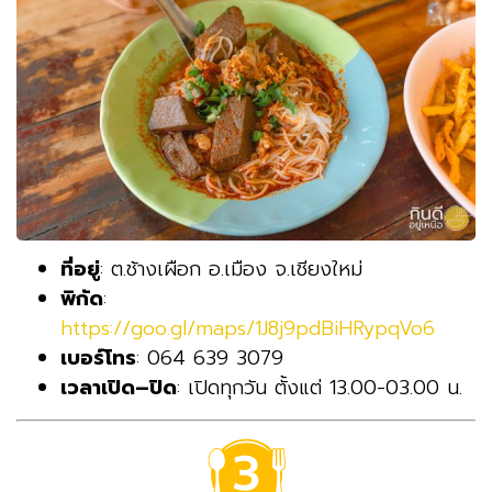
ที่อยู่
: ต.ช้างเผือก อ.เมือง จ.เชียงใหม่
พิกัด
:
https://goo.gl/maps/1J8j9pdBiHRypqVo6
เบอร์โทร
: 064 639 3079
เวลาเปิด–ปิด
: เปิดทุกวัน ตั้งแต่ 13.00-03.00 น.