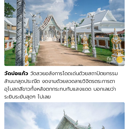
วัดบ่อแก้ว
วัดสวยอลังการโดดเด่นด้วยสถาปัตยกรรม
ล้านนาสุดประณีต งดงามด้วยลวดลายวิจิตรตระการตา
อุโบสถสีขาวทั้งหลังตกกระทบกับแสงแดด บอกเลยว่า
ระยิบระยับสุดๆ ไปเลย