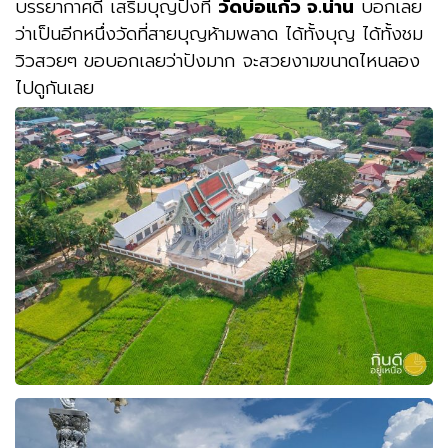
บรรยากาศดี เสริมบุญปังที่
วัดบ่อแก้ว จ.น่าน
บอกเลย
ว่าเป็นอีกหนึ่งวัดที่สายบุญห้ามพลาด ได้ทั้งบุญ ได้ทั้งชม
วิวสวยๆ ขอบอกเลยว่าปังมาก จะสวยงามขนาดไหนลอง
ไปดูกันเลย