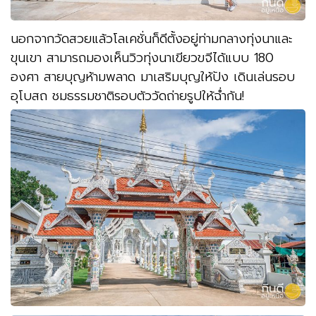
นอกจากวัดสวยแล้วโลเคชั่นก็ดีตั้งอยู่ท่ามกลางทุ่งนาและ
ขุนเขา สามารถมองเห็นวิวทุ่งนาเขียวขจีได้แบบ 180
องศา สายบุญห้ามพลาด มาเสริมบุญให้ปัง เดินเล่นรอบ
อุโบสถ ชมธรรมชาติรอบตัววัดถ่ายรูปให้ฉ่ำกัน!