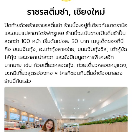
ราชรสติ่มซำ, เชียงใหม่
ปิดท้ายด้วยร้านราชรสติ่มซำ ร้านนี้จะอยู่ที่เดียวกับชาตรามือ
และขนมแม่สาขาไดร์ฟทรูเลย ร้านนี้จะเน้นขายเป็นติ่มซำปั้น
สดกว่า 100 หน้า เริ่มต้นเข่งละ 30 บาท เมนูเด็ดของที่นี่
คือ ขนมจีบกุ้ง, ฮะเก๋ากุ้งสาหร่าย, ขนมจีบกุ้งชีส, เต้าหู้ยัด
ไส้กุ้ง และซาลาเปาลาวา และยังมีเมนูอาหารพิเศษอีก
มากมาย เช่น ก๋วยเตี๋ยวหลอดกุ้ง, ก๋วยเตี๋ยวหลอดหมูแดง,
บะหมี่เกี๊ยวสูตรฮ่องกง ฯ ใครที่ชอบกินติ่มซำต้องมาลอง
ร้านนี้กันแล้ว