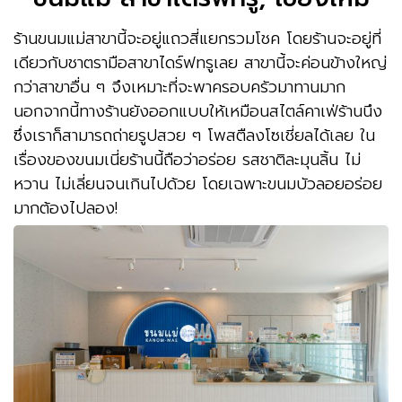
ร้านขนมแม่สาขานี้จะอยู่แถวสี่แยกรวมโชค โดยร้านจะอยู่ที่
เดียวกับชาตรามือสาขาไดร์ฟทรูเลย สาขานี้จะค่อนข้างใหญ่
กว่าสาขาอื่น ๆ จึงเหมาะที่จะพาครอบครัวมาทานมาก
นอกจากนี้ทางร้านยังออกแบบให้เหมือนสไตล์คาเฟ่ร้านนึง
ซึ่งเราก็สามารถถ่ายรูปสวย ๆ โพสตืลงโซเชี่ยลได้เลย ใน
เรื่องของขนมเนี่ยร้านนี้ถือว่าอร่อย รสชาติละมุนลิ้น ไม่
หวาน ไม่เลี่ยนจนเกินไปด้วย โดยเฉพาะขนมบัวลอยอร่อย
มากต้องไปลอง!