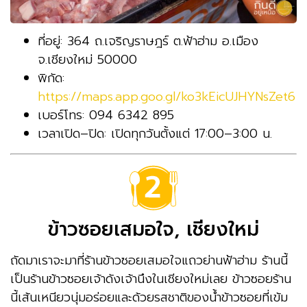
ที่อยู่: 364 ถ.เจริญราษฎร์ ต.ฟ้าฮ่าม อ.เมือง
จ.เชียงใหม่ 50000
พิกัด:
https://maps.app.goo.gl/ko3kEicUJHYNsZet6
เบอร์โทร: 094 6342 895
เวลาเปิด–ปิด: เปิดทุกวันตั้งแต่ 17:00–3:00 น.
ข้าวซอยเสมอใจ, เชียงใหม่
ถัดมาเราจะมาที่ร้านข้าวซอยเสมอใจแถวย่านฟ้าฮ่าม ร้านนี้
เป็นร้านข้าวซอยเจ้าดังเจ้านึงในเชียงใหม่เลย ข้าวซอยร้าน
นี้เส้นเหนียวนุ่มอร่อยและด้วยรสชาติของน้ำข้าวซอยที่เข้ม