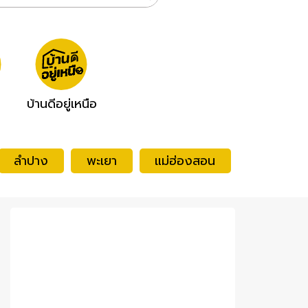
บ้านดีอยู่เหนือ
ลำปาง
พะเยา
แม่ฮ่องสอน