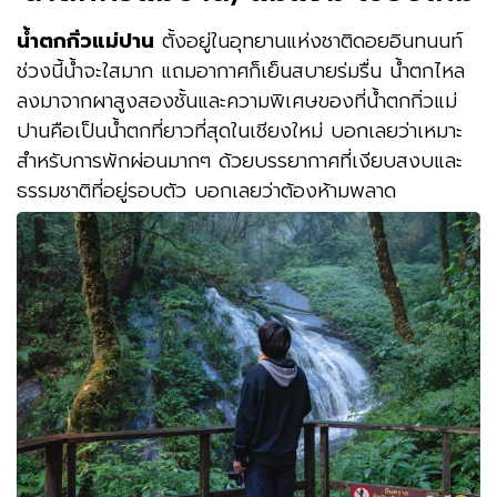
น้ำตกกิ่วแม่ปาน
ตั้งอยู่ในอุทยานแห่งชาติดอยอินทนนท์
ช่วงนี้น้ำจะใสมาก แถมอากาศก็เย็นสบายร่มรื่น น้ำตกไหล
ลงมาจากผาสูงสองชั้นและความพิเศษของที่น้ำตกกิ่วแม่
ปานคือเป็นน้ำตกที่ยาวที่สุดในเชียงใหม่ บอกเลยว่าเหมาะ
สำหรับการพักผ่อนมากๆ ด้วยบรรยากาศที่เงียบสงบและ
ธรรมชาติที่อยู่รอบตัว บอกเลยว่าต้องห้ามพลาด