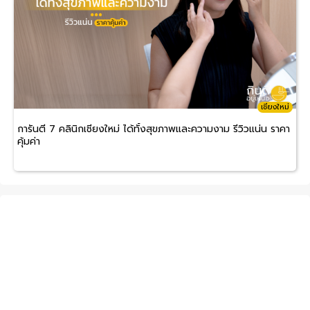
เชียงใหม่
การันตี 7 คลินิกเชียงใหม่ ได้ทั้งสุขภาพและความงาม รีวิวแน่น ราคา
คุ้มค่า