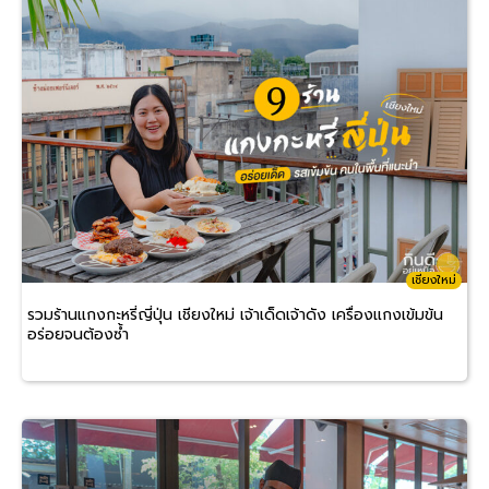
เชียงใหม่
รวมร้านแกงกะหรี่ญี่ปุ่น เชียงใหม่ เจ้าเด็ดเจ้าดัง เครื่องแกงเข้มข้น
อร่อยจนต้องซ้ำ