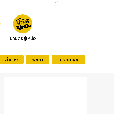
บ้านดีอยู่เหนือ
ลำปาง
พะเยา
แม่ฮ่องสอน