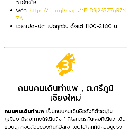
จ.เชียงใหม่
พิกัด:
https://goo.gl/maps/N5JD8j267Z7qR7N
ZA
เวลาเปิด
–
ปิด
:
เปิดทุกวัน ตั้งแต่
11.00-21.00
น
.
ถนนคนเดินท่าแพ , ต.ศรีภูมิ
เชียงใหม่
ถนนคนเดินท่าแพ
เป็นถนนคนเดินชื่อดังที่ตั้งอยู่ใน
คูเมือง มีระยะทางให้เดินถึง 1 กิโลเมตรกันเลยทีเดียว เดิน
แบบจุกๆจบด้วยของกินที่ฮีลใจ โดยไฮไลท์ที่นี่คืออยู่ตรง