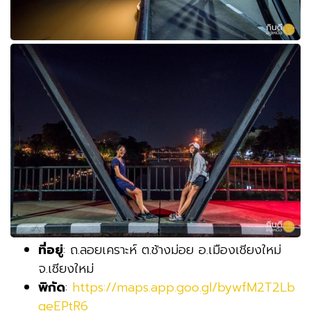
ที่อยู่
: ถ.ลอยเคราะห์ ต.ช้างม่อย อ.เมืองเชียงใหม่
จ.เชียงใหม่
พิกัด
:
https://maps.app.goo.gl/bywfM2T2Lb
qeEPtR6