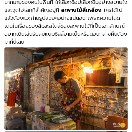
มากมายของคนในพื้นที่ ให้เลือกช็อปเลือกชิมอย่างสบายใจ
และจุดไฮไลท์ที่สำคัญอยู่ที่
สะพานไม้สีเหลือง
ใครได้ไป
แล้วต้องแวะถ่ายรูปสวยๆอย่างแน่นอน เพราะความโดด
เด่นในเรื่องของสีและสไตล์ของสะพานไม้ที่เป็นเอกลักษณ์
อยากเดินเล่นรับลมแบบชิลล์ยามเย็นหรือตอนกลางคืนต้อง
มาที่นี่เลย