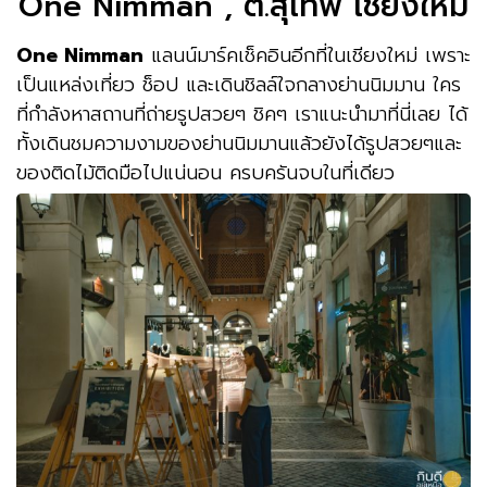
One Nimman , ต.สุเทพ เชียงใหม่
One Nimman
แลนน์มาร์คเช็คอินอีกที่ในเชียงใหม่ เพราะ
เป็นแหล่งเที่ยว ช็อป และเดินชิลล์ใจกลางย่านนิมมาน ใคร
ที่กำลังหาสถานที่ถ่ายรูปสวยๆ ชิคๆ เราแนะนำมาที่นี่เลย ได้
ทั้งเดินชมความงามของย่านนิมมานแล้วยังได้รูปสวยๆและ
ของติดไม้ติดมือไปแน่นอน ครบครันจบในที่เดียว