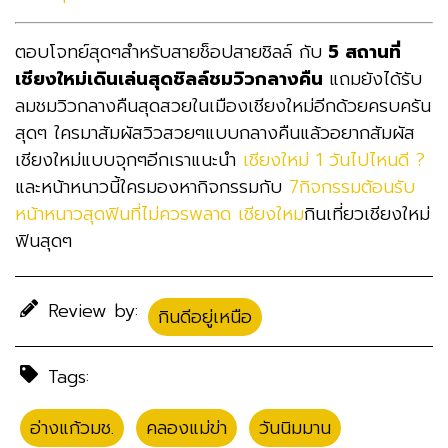
ตอบโจทย์สุดๆสำหรับสายช็อปสายชิลล์ กับ
5 สถานที่
เชียงใหม่เดินเล่นสุดชิลล์ชมวิวกลางคืน
แถมยังได้รับ
ลมชมวิวกลางคืนสุดสวยในเมืองเชียงใหม่อีกด้วยครบครัน
สุดๆ ใครมาสัมผัสวิวสวยๆแบบกลางคืนแล้วอยากสัมผัส
เชียงใหม่แบบจุกๆอีกเราแนะนำ
เชียงใหม่ 1 วันไปไหนดี ?
และหน้าหนาวนี้ใครมองหากิจกรรมกับ
7กิจกรรมต้อนรับ
หน้าหนาวสุดฟินที่ไม่ควรพลาด เชียงใหม
กินเที่ยวเชียงใหม่
ฟินสุดๆ
Review by:
กินดีอยู่เหนือ
Tags:
อ่างแก้วมช.
,
คลองแม่ข่า
,
วันนิมมาน
,