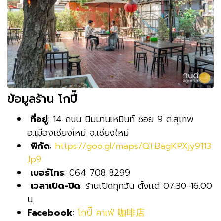
ข้อมูลร้าน โกปี๊
ที่อยู่
: 14 ถนน นิมมานเหมินท์ ซอย 9 ต.สุเทพ
อ.เมืองเชียงใหม่ จ.เชียงใหม่
พิกัด
:
https://goo.gl/maps/QTBagKPXjy9113
Jp9
เบอร์โทร
: 064 708 8299
เวลาเปิด-ปิด
: ร้านเปิดทุกวัน ตั้งเเต่ 07.30-16.00
น.
Facebook
:
โกปี๊ คาเฟ่ 咖啡店