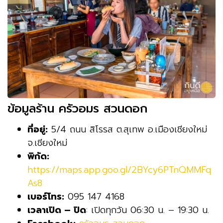
ข้อมูลร้าน ครัวอมร สวนดอก
ที่อยู่:
5/4 ถนน สิโรรส ต.สุเทพ อ.เมืองเชียงใหม่
จ.เชียงใหม่
พิกัด:
https://maps.app.goo.gl/2BYcy6PTnQMMFq
As8
เบอร์โทร:
095 147 4168
เวลาเปิด – ปิด
: เปิดทุกวัน 06:30 น. – 19:30 น.