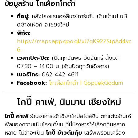
ข้อมูลร้าน โกเผือกโกดำ
ที่อยู่:
หลังโรงแรมฮอลิเดย์การ์เด้น บ้านน้ำแม่ ซ.3
ต.ช้างเผือก จ.เชียงใหม่
พิกัด:
https://maps.app.goo.gl/xJ7gK92ZStpAd4vc
6
เวลาเปิด-ปิด:
เปิดทุกวันพุธ-วันจันทร์ ตั้งแต่
07.30 – 14.00 น. (ร้านปิดทุกวันอังคาร)
เบอร์โทร:
062 442 4611
Facebook:
โกเผือกโกดำ l GopuekGodum
โกปี๊ คาเฟ่, นิมมาน เชียงใหม่
โกปี๊ คาเฟ่
ร้านอาหารเช้าเชียงใหม่สไตล์จีน ตกแต่งร้านให้
ฟีลของความเป็นโรงเตี๊ยม ที่นี่มีอาหารให้เลือกกินหลาก
หลาย ไม่ว่าจะเป็น
โกปี๊ ข้าวต้มกุ้ย
เสิร์ฟพร้อมเครื่อง