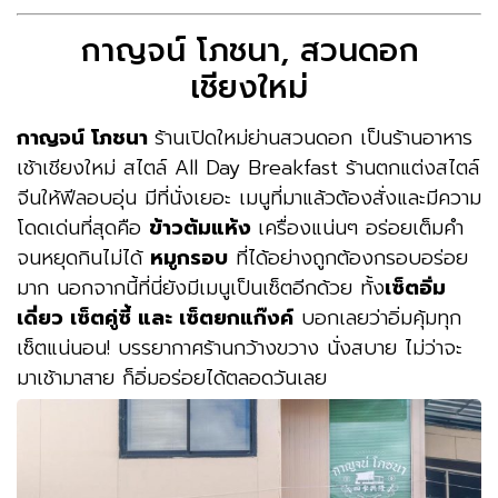
กาญจน์ โภชนา, สวนดอก
เชียงใหม่
กาญจน์ โภชนา
ร้านเปิดใหม่ย่านสวนดอก
เป็นร้านอาหาร
เช้าเชียงใหม่ สไตล์ All Day Breakfast ร้านตกแต่งสไตล์
จีนให้ฟีลอบอุ่น มีที่นั่งเยอะ เมนูที่มาแล้วต้องสั่งและมีความ
โดดเด่นที่สุดคือ
ข้าวต้มแห้ง
เครื่องแน่นๆ อร่อยเต็มคำ
จนหยุดกินไม่ได้
หมูกรอบ
ที่ได้อย่างถูกต้องกรอบอร่อย
มาก นอกจากนี้ที่นี่ยังมีเมนูเป็นเซ็ตอีกด้วย ทั้ง
เซ็ตอิ่ม
เดี่ยว เซ็ตคู่ซี้ และ เซ็ตยกแก๊งค์
บอกเลยว่าอิ่มคุ้มทุก
เซ็ตแน่นอน! บรรยากาศร้านกว้างขวาง นั่งสบาย ไม่ว่าจะ
มาเช้ามาสาย ก็อิ่มอร่อยได้ตลอดวันเลย