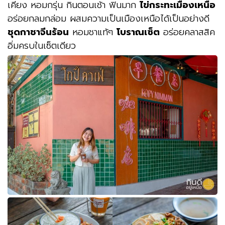
เคียง หอมกรุ่น กินตอนเช้า ฟินมาก
ไข่กระทะเมืองเหนือ
อร่อยกลมกล่อม ผสมความเป็นเมืองเหนือได้เป็นอย่างดี
ชุดกาชาจีนร้อน
หอมชาแท้ๆ
โบราณเซ็ต
อร่อยคลาสสิค
อิ่มครบในเซ็ตเดียว