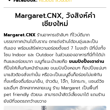
Facebook:
ครัวอมร สวนดอก
Margaret.CNX, วังสิงห์คำ
เชียงใหม่
Margaret.CNX
ร้านอาหารเช้าลับๆ ที่ไวบ์ดีมาก
บรรยากาศบ้านไม้โบราณ ตกแต่งร้านได้อบอุ่นและเป็น
กันเอง พร้อมเสิร์ฟความอร่อยตั้งแต่ 7 โมงเช้า มีที่นั่งทั้ง
โซน Indoor และ Outdoor ในส่วนของอาหารที่นี่ทำได้น่า
กินและอร่อยมาก เมนูที่แนะนำเลยคือ
ขนมปังปิ้งเตาถ่าน
ที่ปิ้งให้เห็นกันหน้าร้านเลย ขนมปังปิ้งหอมๆ ท็อปปิ้งแน่นๆ
มาแล้วต้องสั่งเท่านั้น หรือจะเป็นเมนูอื่นก็อร่อยไม่แพ้กัน
ทั้งเครื่องดื่มร้อน/เย็น, ข้าวต้ม, โจ๊ก, ไข่กระทะ, เเซนด์วิช
และอื่นๆ อีกหลากหลายเมนู ร้าน Margaret เป็นพื้นที่
pet friendly ด้วยนะ สามารถนำสัตว์เลี้ยงมาได้ แถมร้าน
ยังมีที่จอดรถกว้างขวาง