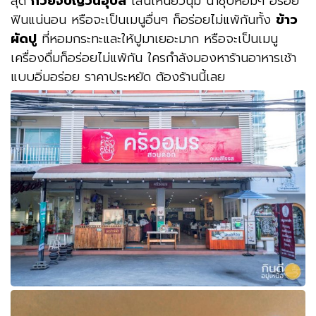
สุด
ก๋วยจั๊บญวนอุบล
เส้นเหนียวนุ่ม น้ำซุปหอมๆ อร่อย
ฟินแน่นอน หรือจะเป็นเมนูอื่นๆ ก็อร่อยไม่แพ้กันทั้ง
ข้าว
ผัดปู
ที่หอมกระทะและให้ปูมาเยอะมาก หรือจะเป็นเมนู
เครื่องดื่มก็อร่อยไม่แพ้กัน ใครกำลังมองหาร้านอาหารเช้า
แบบอิ่มอร่อย ราคาประหยัด ต้องร้านนี้เลย