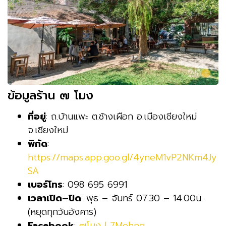
ข้อมูลร้าน ๗ โมง
ที่อยู่
: ถ.บ้านแพะ ต.ช้างเผือก อ.เมืองเชียงใหม่
จ.เชียงใหม่
พิกัด
:
https://maps.app.goo.gl/4yneM1vP2NKm4Jy
SA
เบอร์โทร
: 098 695 6991
เวลาเปิด–ปิด
: พุธ – จันทร์ 07.30 – 14.00น.
(หยุดทุกวันอังคาร)
Facebook
:
๗โมง l 7Mohng