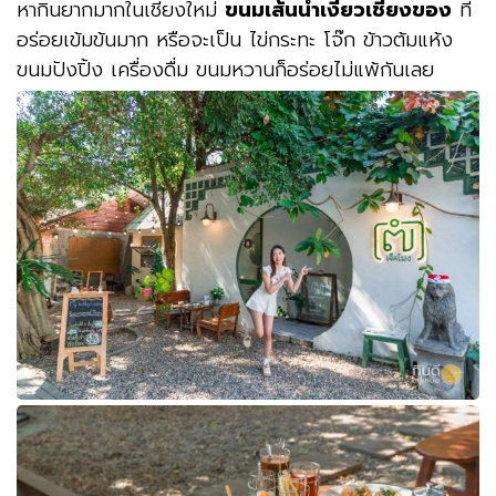
หากินยากมากในเชียงใหม่
ขนมเส้นน้ำเงี้ยวเชียงของ
ที่
อร่อยเข้มข้นมาก หรือจะเป็น ไข่กระทะ โจ๊ก ข้าวต้มแห้ง
ขนมปังปิ้ง เครื่องดื่ม ขนมหวานก็อร่อยไม่แพ้กันเลย