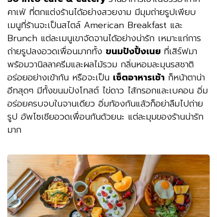
คาเฟ่ ที่ตกแต่งร้านได้อย่างสวยงาม มีมุมถ่ายรูปเพียบ
เมนูที่ร้านจะเป็นสไตล์ American Breakfast และ
Brunch แต่ละเมนูเขาจัดจานได้อย่างน่ารัก เหมาะแก่การ
ถ่ายรูปลงอวดเพื่อนมากทั้ง
ขนมปังปิ้งเนย
ที่เสิร์ฟมา
พร้อมวานิลลาครีมและผลไม้รวม กลิ่นหอมละมุนรสชาติ
อร่อยอย่างเข้ากัน หรือจะเป็น
เซ็ตอาหารเช้า
ก็หน้าตาน่า
อีทสุดๆ มีทั้งขนมปังโทสต์ ไข่ดาว ไส้กรอกและเบคอน อิ่ม
อร่อยครบจบในจานเดียว อิ่มท้องกันแล้วก็อย่าลืมไปถ่าย
รูป อัพโซเชียอวดเพื่อนกันด้วยนะ แต่ละมุมของร้านน่ารัก
มาก