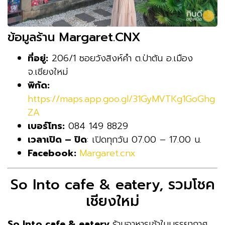
ข้อมูลร้าน Margaret.CNX
ที่อยู่:
206/1 ซอยวังสิงห์คำ ต.ป่าตัน อ.เมือง
จ.เชียงใหม่
พิกัด:
https://maps.app.goo.gl/31GyMVTKg1GoGhg
ZA
เบอร์โทร:
084 149 8829
เวลาเปิด – ปิด
: เปิดทุกวัน 07.00 – 17.00 น.
Facebook:
Margaret.cnx
So Into cafe & eatery, รวมโชค
เชียงใหม่
So Into cafe & eatery
ร้านอาหารเช้าในบรรยากาศ