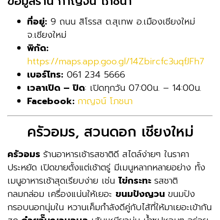
ข้อมูลร้าน กาญจน์ โภชนา
ที่อยู่:
9 ถนน สิโรรส ต.สุเทพ อ.เมืองเชียงใหม่
จ.เชียงใหม่
พิกัด:
https://maps.app.goo.gl/14Zbircfc3uqfJFh7
เบอร์โทร:
061 234 5666
เวลาเปิด – ปิด
: เปิดทุกวัน 07:00น. – 14:00น.
Facebook:
กาญจน์ โภชนา
ครัวอมร, สวนดอก เชียงใหม่
ครัวอมร
ร้านอาหารเช้ารสชาติดี สไตล์ง่ายๆ ในราคา
ประหยัด เปิดขายตั้งแต่เช้าตรู่ มีเมนูหลากหลายอย่าง ทั้ง
เมนูอาหารเช้าสุดเรียบง่าย เช่น
ไข่กระทะ
รสชาติ
กลมกล่อม เครื่องแน่นให้เยอะ
ขนมปังญวน
ขนมปัง
กรอบนอกนุ่มใน หวานเค็มกำลังดีคู่กับไส้ที่ให้มาเยอะเข้ากัน