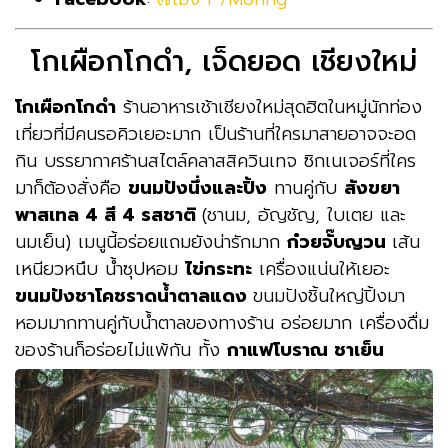
โกเผือกโกดำ, เจ็ดยอด เชียงใหม่
โกเผือกโกดำ
ร้านอาหารเช้าเชียงใหม่สุดฮิตในหมู่นักท่อง
เที่ยวที่มีคนรอคิวเยอะมาก เป็นร้านที่ใครมาสายอาจจะอด
กิน บรรยากาศร้านสไตล์คลาสสิควินเทจ ซิกเนเจอร์ที่ใคร
มาก็ต้องสั่งคือ
ขนมปังนึ่งและปิ้ง
ทานคู่กับ
สังขยา
พาสเทล 4 สี 4 รสชาติ
(ชานม, อัญชัญ, ใบเตย และ
นมเย็น) เมนูนี้อร่อยแถมยังน่ารักมาก
ก๋วยจั๊บญวน
เส้น
เหนียวหนึบ น้ำซุปหอม
ไข่กระทะ
เครื่องแน่นให้เยอะ
ขนมปังชาโคชราดน้ำตาลแดง
ขนมปังชิ้นใหญ่ปิ้งมา
หอมมากทานคู่กับน้ำตาลของทางร้าน อร่อยมาก เครื่องดื่ม
ของร้านก็อร่อยไม่แพ้กัน ทั้ง
กาแฟโบราณ ชาเย็น