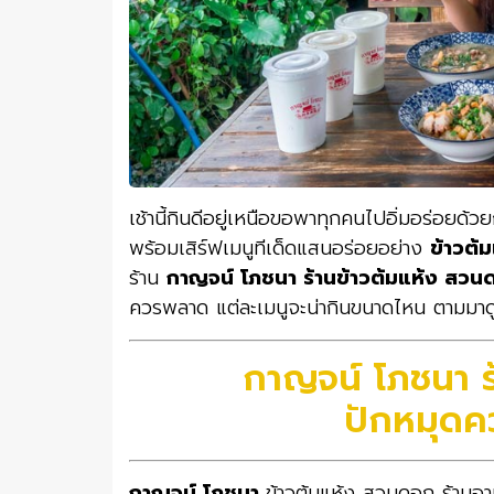
เช้านี้กินดีอยู่เหนือขอพาทุกคนไปอิ่มอร่อยด้ว
พร้อมเสิร์ฟเมนูทีเด็ดแสนอร่อยอย่าง
ข้าวต้
ร้าน
กาญจน์ โภชนา ร้านข้าวต้มแห้ง สวน
ควรพลาด แต่ละเมนูจะน่ากินขนาดไหน ตามมาดู
กาญจน์ โภชนา ร
ปักหมุดค
กาญจน์ โภชนา
ข้าวต้มแห้ง สวนดอก ร้านอาหาร