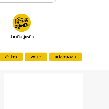
บ้านดีอยู่เหนือ
ลำปาง
พะเยา
แม่ฮ่องสอน