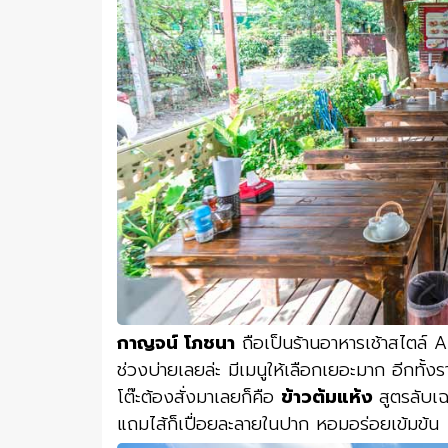
กาญจน์ โภชนา
ถือเป็นร้านอาหารเช้าสไตล์ Al
ช่วงบ่ายเลยล่ะ มีเมนูให้เลือกเยอะมาก อีกทั้งร
โต๊ะต้องสั่งมาเลยก็คือ
ข้าวต้มแห้ง
สูตรลับเ
แถมไส้ก็เปื่อยละลายในปาก หอมอร่อยเข้มข้น