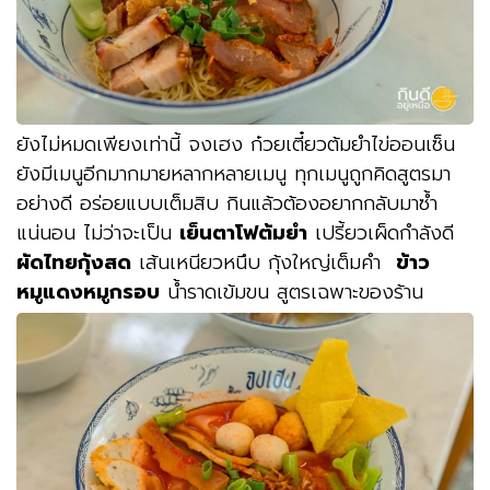
ยังไม่หมดเพียงเท่านี้ จงเฮง ก๋วยเตี๋ยวต้มยำไข่ออนเซ็น
ยังมีเมนูอีกมากมายหลากหลายเมนู ทุกเมนูถูกคิดสูตรมา
อย่างดี อร่อยแบบเต็มสิบ กินแล้วต้องอยากกลับมาซ้ำ
แน่นอน ไม่ว่าจะเป็น
เย็นตาโฟต้มยำ
เปรี้ยวเผ็ดกำลังดี
ผัดไทยกุ้งสด
เส้นเหนียวหนึบ กุ้งใหญ่เต็มคำ
ข้าว
หมูแดงหมูกรอบ
น้ำราดเข้มขน สูตรเฉพาะของร้าน