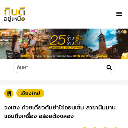
เชียงใหม่
จงเฮง ก๋วยเตี๋ยวต้มยำไข่ออนเซ็น สาขานิมมาน
แซ่บถึงเครื่อง อร่อยต้องลอง