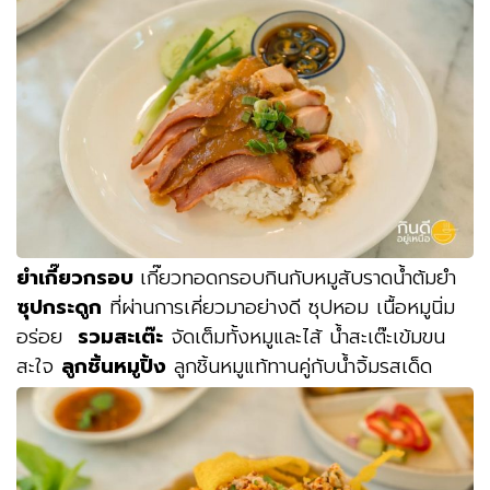
ยำเกี๊ยวกรอบ
เกี๊ยวทอดกรอบกินกับหมูสับราดน้ำต้มยำ
ซุปกระดูก
ที่ผ่านการเคี่ยวมาอย่างดี ซุปหอม เนื้อหมูนิ่ม
อร่อย
รวมสะเต๊ะ
จัดเต็มทั้งหมูและไส้ น้ำสะเต๊ะเข้มขน
สะใจ
ลูกชิ้นหมูปิ้ง
ลูกชิ้นหมูแท้ทานคู่กับน้ำจิ้มรสเด็ด