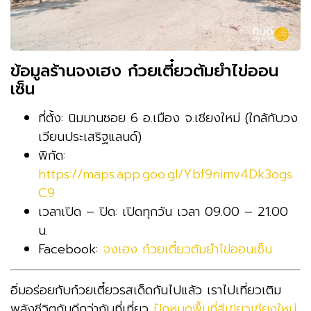
ข้อมูลร้านจงเฮง ก๋วยเตี๋ยวต้มยำไข่ออน
เซ็น
ที่ตั้ง: นิมมานซอย 6 อ.เมือง จ.เชียงใหม่ (ใกล้กับวง
เวียนประเสริฐแลนด์)
พิกัด:
https://maps.app.goo.gl/Ybf9nimv4Dk3ogs
C9
เวลาเปิด – ปิด: เปิดทุกวัน เวลา 09.00 – 21.00
น.
Facebook:
จงเฮง ก๋วยเตี๋ยวต้มยำไข่ออนเซ็น
อิ่มอร่อยกับก๋วยเตี๋ยวรสเด็ดกันไปแล้ว เราไปเที่ยวเติม
พลังชีวิตกันดีกว่ากับที่เที่ยว
ปักหมุดพื้นที่สีเขียวเชียงใหม่