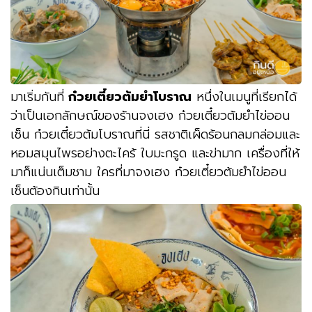
มาเริ่มกันที่
ก๋วยเตี๋ยวต้มยำโบราณ
หนึ่งในเมนูที่เรียกได้
ว่าเป็นเอกลักษณ์ของร้านจงเฮง ก๋วยเตี๋ยวต้มยำไข่ออน
เซ็น ก๋วยเตี๋ยวต้มโบราณที่นี่ รสชาติเผ็ดร้อนกลมกล่อมและ
หอมสมุนไพรอย่างตะไคร้ ใบมะกรูด และข่ามาก เครื่องที่ให้
มาก็แน่นเต็มชาม ใครที่มาจงเฮง ก๋วยเตี๋ยวต้มยำไข่ออน
เซ็นต้องกินเท่านั้น