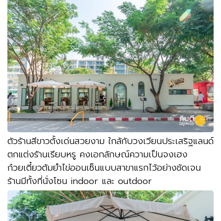
ตัวร้านสีขาวตั้งเด่นสวยงาม ใกล้กับวงเวียนประเสริฐแลนด์
ตกแต่งร้านเรียบหรู คงเอกลักษณ์ความเป็นจงเฮง
ก๋วยเตี๋ยวต้มยำไข่ออนเซ็นแบบสาขาแรกไว้อย่างชัดเจน
ร้านมีทั้งที่นั่งโซน indoor และ outdoor