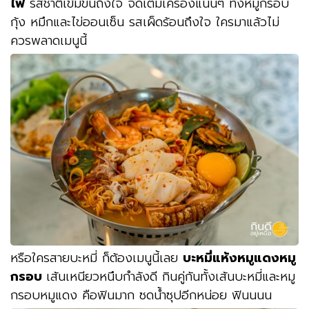
ไฟ
รสชาติเข้มขนถึงใจ จัดเต็มเครื่องแน่นๆ ทั้งหมูกรอบ
กุ้ง หมึกและไข่ออนเซ็น รสเผ็ดร้อนถึงใจ ใครมาแล้วไม่
ควรพลาดเมนูนี้
หรือใครสายบะหมี่ ก็ต้องเมนูนี้เลย
บะหมี่แห้งหมูแดงหมู
กรอบ
เส้นเหนียวหนึบกำลังดี กินคู่กันทั้งเส้นบะหมี่และหมู
กรอบหมูแดง คือฟินมาก ซดน้ำซุปอีกหน่อย ฟินนนน