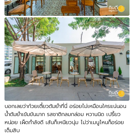
บอกเลยว่าก๋วยเตี๋ยวต้มยำที่นี่ อร่อยไม่เหมือนใครแน่นอน
น้ำต้มยำเข้มข้นมาก รสชาติกลมกล่อม หวานนิด เปรี้ยว
หน่อย เผ็ดกำลังดี เส้นก็เหนียวนุ่ม ไม่ว่าเมนูไหนก็อร่อย
เต็มสิบ