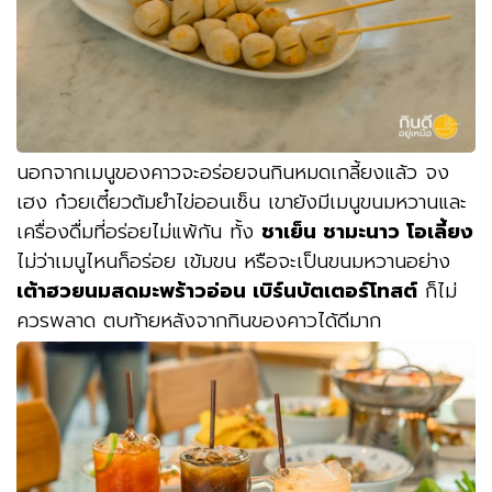
นอกจากเมนูของคาวจะอร่อยจนกินหมดเกลี้ยงแล้ว จง
เฮง ก๋วยเตี๋ยวต้มยำไข่ออนเซ็น เขายังมีเมนูขนมหวานและ
เครื่องดื่มที่อร่อยไม่แพ้กัน ทั้ง
ชาเย็น ชามะนาว โอเลี้ยง
ไม่ว่าเมนูไหนก็อร่อย เข้มขน หรือจะเป็นขนมหวานอย่าง
เต้าฮวยนมสดมะพร้าวอ่อน เบิร์นบัตเตอร์โทสต์
ก็ไม่
ควรพลาด ตบท้ายหลังจากกินของคาวได้ดีมาก