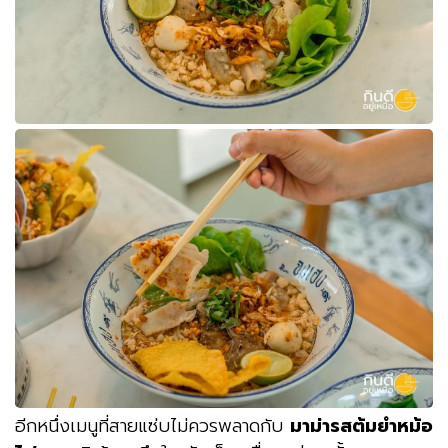
อีกหนึ่งเมนูที่สายแซ่บไม่ควรพลาดกับ
มาม่ารสต้มยำหม้อ