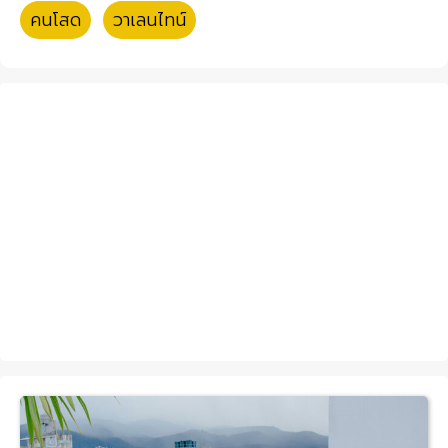
คนโสด
,
วาเลนไทน์