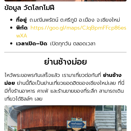
ข้อมูล วัดโลกโมฬี
ที่อยู่
:
ถ
.
มณีนพรัตน์ ต
.
ศรีภูมิ อ
.
เมือง จ
.
เชียงใหม่
พิกัด
:
https://goo.gl/maps/CJqBpmFFcp86es
wXA
เวลาเปิด
–
ปิด
:
เปิดทุกวัน ตลอดเวลา
ย่านช้างม่อย
ไหว้พระขอพรกันเสร็จแล้ว เรามาเที่ยวต่อกันที่
ย่านช้าง
ม่อย
ย่านนี้ถือเป็นย่านเที่ยวยอดฮิตของเชียงใหม่เลย ที่นี่
มีทั้งร้านอาหาร คาเฟ่ และร้านขายของที่ระลึก สามารถเดิน
เที่ยวได้ชิลล์ๆ เลย