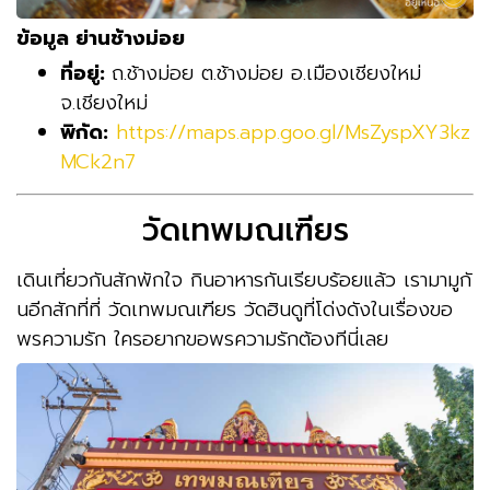
ข้อมูล ย่านช้างม่อย
ที่อยู่:
ถ.ช้างม่อย ต.ช้างม่อย อ.เมืองเชียงใหม่
จ.เชียงใหม่
พิกัด:
https://maps.app.goo.gl/MsZyspXY3kz
MCk2n7
วัดเทพมณเฑียร
เดินเที่ยวกันสักพักใจ กินอาหารกันเรียบร้อยแล้ว เรามามูกั
นอีกสักที่ที่ วัดเทพมณเฑียร วัดฮินดูที่โด่งดังในเรื่องขอ
พรความรัก ใครอยากขอพรความรักต้องทีนี่เลย