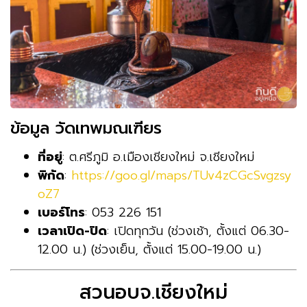
ข้อมูล วัดเทพมณเฑียร
ที่อยู่
: ต.ศรีภูมิ อ.เมืองเชียงใหม่ จ.เชียงใหม่
พิกัด
:
https://goo.gl/maps/TUv4zCGcSvgzsy
oZ7
เบอร์โทร
: 053 226 151
เวลาเปิด-ปิด
: เปิดทุกวัน (ช่วงเช้า, ตั้งแต่ 06.30-
12.00 น.) (ช่วงเย็น, ตั้งแต่ 15.00-19.00 น.)
สวนอบจ.เชียงใหม่