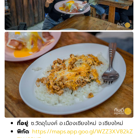
ที่อยู่
: ซ.วัดอุโมงค์ อ.เมืองเชียงใหม่ จ.เชียงใหม่
พิกัด
:
https://maps.app.goo.gl/WZZ3XV82kZ