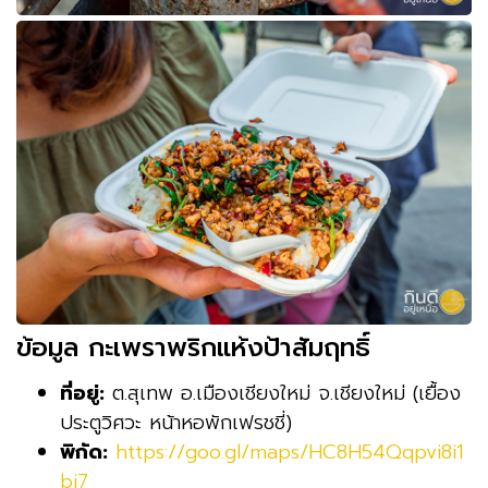
ข้อมูล กะเพราพริกแห้งป้าสัมฤทธิ์
ที่อยู่:
ต.สุเทพ อ.เมืองเชียงใหม่ จ.เชียงใหม่ (เยื้อง
ประตูวิศวะ หน้าหอพักเฟรชชี่)
พิกัด:
https://goo.gl/maps/HC8H54Qqpvi8i1
bi7