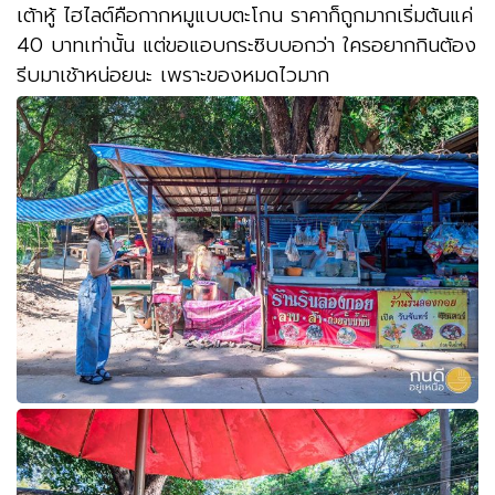
เต้าหู้ ไฮไลต์คือกากหมูแบบตะโกน ราคาก็ถูกมากเริ่มต้นแค่
40 บาทเท่านั้น แต่ขอแอบกระซิบบอกว่า ใครอยากกินต้อง
รีบมาเช้าหน่อยนะ เพราะของหมดไวมาก