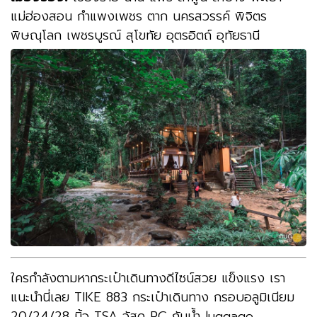
แม่ฮ่องสอน กำแพงเพชร ตาก นครสวรรค์ พิจิตร
พิษณุโลก เพชรบูรณ์ สุโขทัย อุตรอิตถ์ อุทัยธานี
ใครกำลังตามหากระเป๋าเดินทางดีไซน์สวย แข็งแรง เรา
แนะนำนี่เลย TIKE 883 กระเป๋าเดินทาง กรอบอลูมิเนียม
20/24/28 นิ้ว TSA วัสดุ PC กันน้ำ luggage