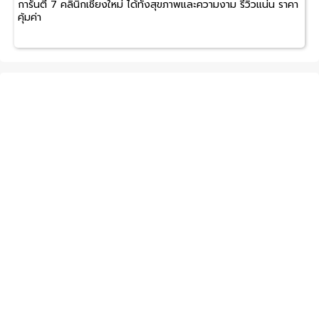
การันตี 7 คลินิกเชียงใหม่ ได้ทั้งสุขภาพและความงาม รีวิวแน่น ราคา
คุ้มค่า