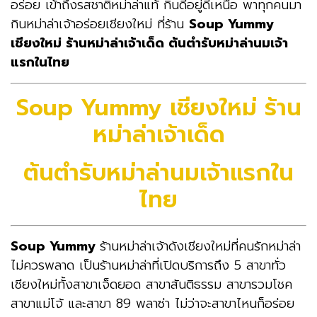
อร่อย เข้าถึงรสชาติหม่าล่าแท้ กินดีอยู่ดีเหนือ พาทุกคนมา
กินหม่าล่าเจ้าอร่อยเชียงใหม่ ที่ร้าน
Soup Yummy
เชียงใหม่ ร้านหม่าล่าเจ้าเด็ด ต้นตำรับหม่าล่านมเจ้า
แรกในไทย
Soup Yummy เชียงใหม่ ร้าน
หม่าล่าเจ้าเด็ด
ต้นตำรับหม่าล่านมเจ้าแรกใน
ไทย
Soup Yummy
ร้านหม่าล่าเจ้าดังเชียงใหม่ที่คนรักหม่าล่า
ไม่ควรพลาด เป็นร้านหม่าล่าที่เปิดบริการถึง 5 สาขาทั่ว
เชียงใหม่ทั้งสาขาเจ็ดยอด สาขาสันติธรรม สาขารวมโชค
สาขาแม่โจ้ และสาขา 89 พลาซ่า ไม่ว่าจะสาขาไหนก็อร่อย