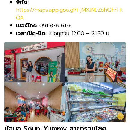
พิกัด:
https://maps.app.goo.gl/HjMXJNEZohQhrHt
QA
เบอร์โทร:
091 836 6178
เวลาเปิด-ปิด:
เปิดทุกวัน 12.00 – 21.30 น.
ข้อมูล Soup Yummy สาขารวมโชค