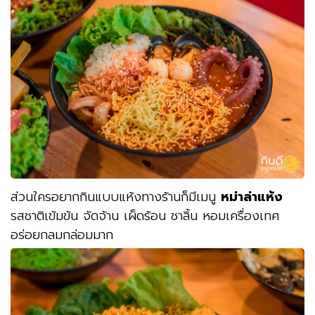
ส่วนใครอยากกินแบบแห้งทางร้านก็มีเมนู
หม่าล่าแห้ง
รสชาติเข้มข้น จัดจ้าน เผ็ดร้อน ชาลิ้น หอมเครื่องเทศ
อร่อยกลมกล่อมมาก