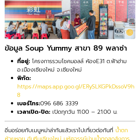
ข้อมูล Soup Yummy สาขา 89 พลาซ่า
ที่อยู่:
โครงการรวมโชคมอลล์ ห้องE31 ต.ฟ้าฮ่าม
อ.เมืองเชียงใหม่ จ.เชียงใหม่
พิกัด:
https://maps.app.goo.gl/ERySLKGPkDssoV9h
8
เบอร์โทร:
096 686 3339
เวลาเปิด-ปิด:
เปิดทุกวัน 11.00 – 21.00 น.
อิ่มอร่อยกับเมนูหม่าล่ากันแล้วเราไปเที่ยวต่อกันที่
น้ำตก
ห้วยหอย อันซีนเชียงใหม่ มหัศจรรย์ม่านน้ำตกสุดลังการ