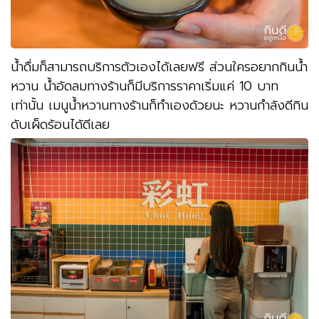
น้ำดื่มก็สามารถบริการตัวเองได้เลยฟรี ส่วนใครอยากกินน้ำ
หวาน น้ำอัดลมทางร้านก็มีบริการราคาเริ่มแค่ 10 บาท
เท่านั้น เมนูน้ำหวานทางร้านก็ทำเองด้วยนะ หวานกำลังดีกิน
ดับเผ็ดร้อนได้ดีเลย