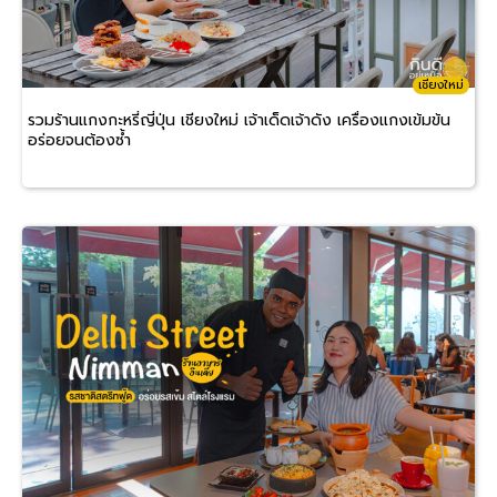
เชียงใหม่
รวมร้านแกงกะหรี่ญี่ปุ่น เชียงใหม่ เจ้าเด็ดเจ้าดัง เครื่องแกงเข้มข้น
อร่อยจนต้องซ้ำ