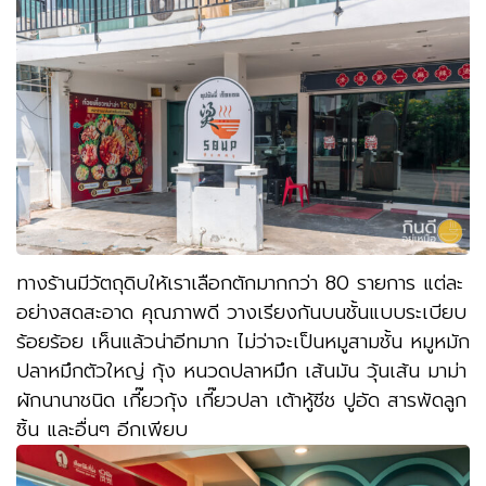
ทางร้านมีวัตถุดิบให้เราเลือกตักมากกว่า 80 รายการ แต่ละ
อย่างสดสะอาด คุณภาพดี วางเรียงกันบนชั้นแบบระเบียบ
ร้อยร้อย เห็นแล้วน่าอีทมาก ไม่ว่าจะเป็นหมูสามชั้น หมูหมัก
ปลาหมึกตัวใหญ่ กุ้ง หนวดปลาหมึก เส้นมัน วุ้นเส้น มาม่า
ผักนานาชนิด เกี๊ยวกุ้ง เกี๊ยวปลา เต้าหู้ชีช ปูอัด สารพัดลูก
ชิ้น และอื่นๆ อีกเพียบ