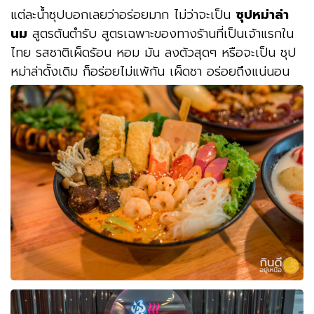
แต่ละน้ำซุปบอกเลยว่าอร่อยมาก ไม่ว่าจะเป็น
ซุปหม่าล่า
นม
สูตรต้นตำรับ สูตรเฉพาะของทางร้านที่เป็นเจ้าแรกใน
ไทย รสชาติเผ็ดร้อน หอม มัน ลงตัวสุดๆ หรือจะเป็น ซุป
หม่าล่าดั้งเดิม ก็อร่อยไม่แพ้กัน เผ็ดชา อร่อยถึงแน่นอน