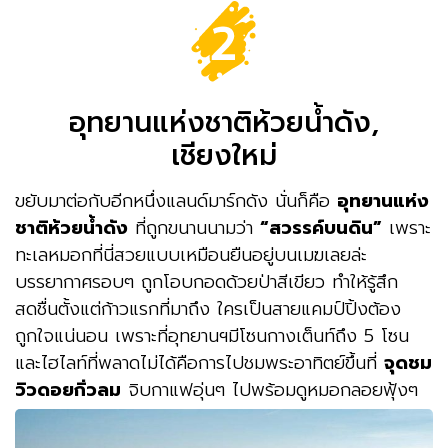
อุทยานแห่งชาติห้วยน้ำดัง,
เชียงใหม่
ขยับมาต่อกับอีกหนึ่งแลนด์มาร์กดัง นั่นก็คือ
อุทยานแห่ง
ชาติห้วยน้ำดัง
ที่ถูกขนานนามว่า
“สวรรค์บนดิน”
เพราะ
ทะเลหมอกที่นี่สวยแบบเหมือนยืนอยู่บนเมฆเลยล่ะ
บรรยากาศรอบๆ ถูกโอบกอดด้วยป่าสีเขียว ทำให้รู้สึก
สดชื่นตั้งแต่ก้าวแรกที่มาถึง ใครเป็นสายแคมป์ปิ้งต้อง
ถูกใจแน่นอน เพราะที่อุทยานฯมีโซนกางเต็นท์ถึง 5 โซน
และไฮไลท์ที่พลาดไม่ได้คือการไปชมพระอาทิตย์ขึ้นที่
จุดชม
วิวดอยกิ่วลม
จิบกาแฟอุ่นๆ ไปพร้อมดูหมอกลอยฟุ้งๆ