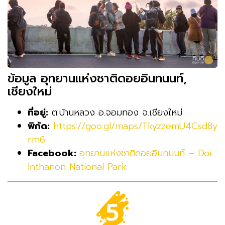
ข้อมูล อุทยานแห่งชาติดอยอินทนนท์,
เชียงใหม่
ที่อยู่:
ต.บ้านหลวง อ.จอมทอง จ.เชียงใหม่
พิกัด:
https://goo.gl/maps/TkyzzemU4Csd8y
rm6
Facebook:
อุทยานแห่งชาติดอยอินทนนท์ – Doi
Inthanon National Park