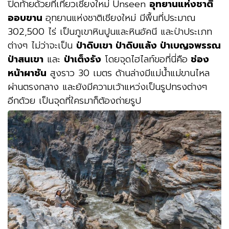
ปิดท้ายด้วยที่เที่ยวเชียงใหม่ Unseen
อุทยานแห่งชาติ
ออบขาน
อุทยานแห่งชาติเชียงใหม่ มีพื้นที่ประมาณ
302,500 ไร่ เป็นภูเขาหินปูนและหินอัคนี และป่าประเภท
ต่างๆ ไม่ว่าจะเป็น
ป่าดิบเขา ป่าดิบแล้ง ป่าเบญจพรรณ
ป่าสนเขา
และ
ป่าเต็งรัง
โดยจุดไฮไลท์ขอที่นี่คือ
ช่อง
หน้าผาชัน
สูงราว 30 เมตร ด้านล่างมีแม่น้ำแม่ขานไหล
ผ่านตรงกลาง และยังมีความเว้าแหว่งเป็นรูปทรงต่างๆ
อีกด้วย เป็นจุดที่ใครมาก็ต้องถ่ายรูป