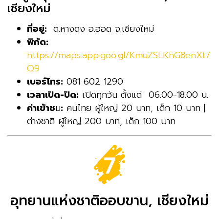
เชียงใหม่
ที่อยู่:
ต.หางดง อ.ฮอด จ.เชียงใหม่
พิกัด:
https://maps.app.goo.gl/KmuZSLKhG8enXt7
Q9
เบอร์โทร:
081 602 1290
เวลาเปิด-ปิด:
เปิดทุกวัน ตั้งแต่ 06.00-18.00 น.
ค่าเข้าช
ม
:
คนไทย ผู้ใหญ่ 20 บาท, เด็ก 10 บาท |
ต่างชาติ ผู้ใหญ่ 200 บาท, เด็ก 100 บาท
อุทยานแห่งชาติออบขาน, เชียงใหม่