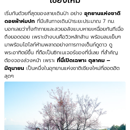
เชียงใหม่
เริ่มกันด้วยที่สุดของสายเดินป่า อย่าง
อุทยานแห่งชาติ
ดอยผ้าห่มปก
ที่มีเส้นทางเดินป่าระยะประมาณ 7 กม.
บอกเลยว่าทั้งท้าทายและสวยอลังแบบหายเหนื่อยทันทีเมื่อ
ถึงยอดดอย เพราะข้างบนคือวิวหลักล้าน พร้อมลมเย็นๆ
มาพร้อมไฮไลท์ห้ามพลาดอย่างการกางเต็นท์ดูดาว ดู
พระอาทิตย์ขึ้น ที่ถือเป็นซิกเนเจอร์ของที่นี่เลย ที่สำคัญ
ต้องจองล่วงหน้า เพราะ
ที่นี่เปิดเฉพาะ ตุลาคม –
มิถุนายน
เป็นหนึ่งในอุทยานแห่งชาติเชียงใหม่ที่ฮอตฮิต
สุดๆ