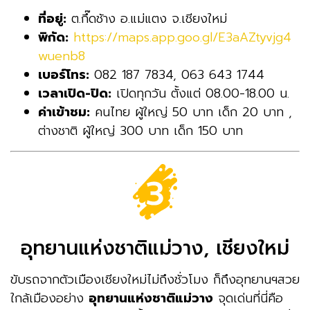
ที่อยู่:
ต.กึ๊ดช้าง อ.แม่แตง จ.เชียงใหม่
พิกัด:
https://maps.app.goo.gl/E3aAZtyvjg4
wuenb8
เบอร์โทร:
082 187 7834, 063 643 1744
เวลาเปิด-ปิด:
เปิดทุกวัน ตั้งแต่ 08.00-18.00 น.
ค่าเข้าชม:
คนไทย ผู้ใหญ่ 50 บาท เด็ก 20 บาท ,
ต่างชาติ ผู้ใหญ่ 300 บาท เด็ก 150 บาท
อุทยานแห่งชาติแม่วาง, เชียงใหม่
ขับรถจากตัวเมืองเชียงใหม่ไม่ถึงชั่วโมง ก็ถึงอุทยานฯสวย
ใกล้เมืองอย่าง
อุทยานแห่งชาติแม่วาง
จุดเด่นที่นี่คือ