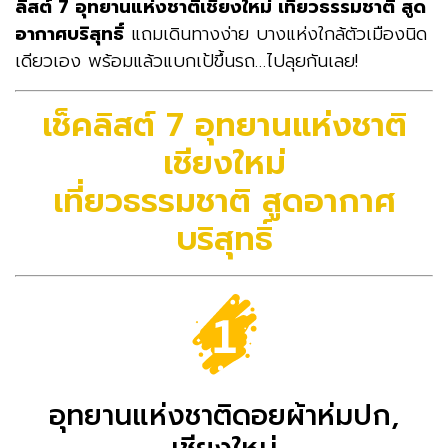
ลิสต์ 7 อุทยานแห่งชาติเชียงใหม่ เที่ยวธรรมชาติ สูด
อากาศบริสุทธิ์
แถมเดินทางง่าย บางแห่งใกล้ตัวเมืองนิด
เดียวเอง พร้อมแล้วแบกเป้ขึ้นรถ…ไปลุยกันเลย!
เช็คลิสต์ 7 อุทยานแห่งชาติ
เชียงใหม่
เที่ยวธรรมชาติ สูดอากาศ
บริสุทธิ์
อุทยานแห่งชาติดอยผ้าห่มปก,