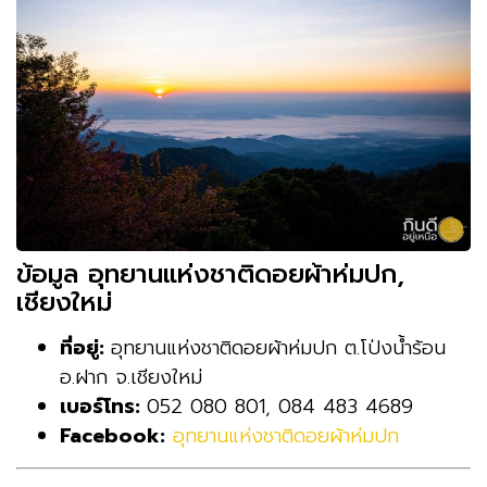
ข้อมูล อุทยานแห่งชาติดอยผ้าห่มปก,
เชียงใหม่
ที่อยู่:
อุทยานแห่งชาติดอยผ้าห่มปก ต.โป่งน้ำร้อน
อ.ฝาก จ.เชียงใหม่
เบอร์โทร:
052 080 801, 084 483 4689
Facebook:
อุทยานแห่งชาติดอยผ้าห่มปก