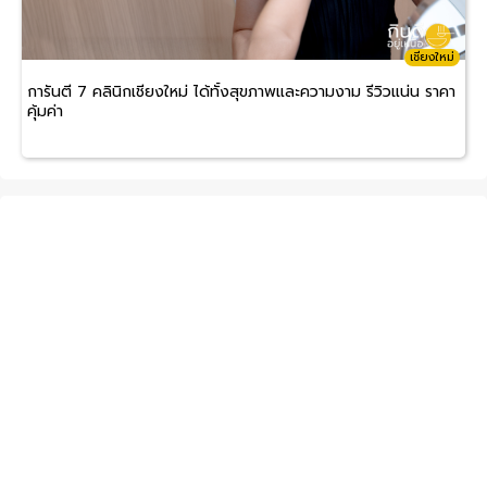
เชียงใหม่
การันตี 7 คลินิกเชียงใหม่ ได้ทั้งสุขภาพและความงาม รีวิวแน่น ราคา
คุ้มค่า