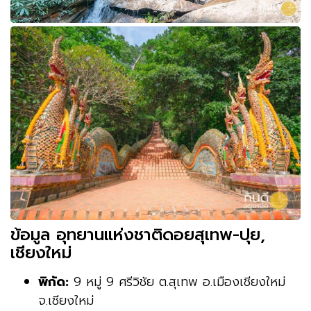
ข้อมูล อุทยานแห่งชาติดอยสุเทพ-ปุย,
เชียงใหม่
พิกัด:
9 หมู่ 9 ศรีวิชัย ต.สุเทพ อ.เมืองเชียงใหม่
จ.เชียงใหม่