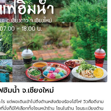
ฟฮิมน้ำ จ.เชียงใหม่
ะไร แต่พอเดินเข้าไปถึงด้านหลังต้องร้องโอ้โห! วิวคือดีงาม
บที่นั่งก็มีให้เลือกทั้งโซนหน้าร้าน โซนในร้าน โซนระเบียงด้าน