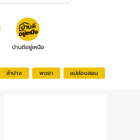
บ้านดีอยู่เหนือ
ลำปาง
พะเยา
แม่ฮ่องสอน