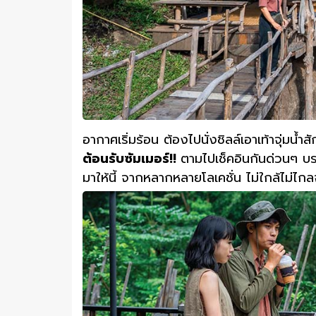
อากาศเริ่มร้อน ต้องไปนั่งชิลล์เอาเท้าจุ่มน้ำ
ต้อนรับซัมเมอร์!!
ตามไปเช็คอินกันด่วนๆ บร
มาให้นี้ จากหลากหลายโลเคชั่น ไม่ใกล้ไม่ไก