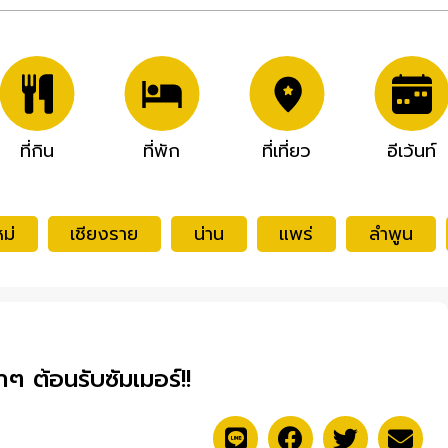
ที่กิน
ที่พัก
ที่เที่ยว
อีเว้นท์
ม่
เชียงราย
น่าน
แพร่
ลำพูน
ำๆ ต้อนรับซัมเมอร์!!