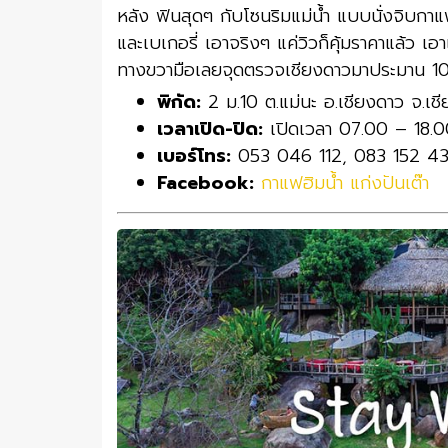
หลัง ฟินสุดๆ กับโซนริมแม่น้ำ แบบนั่งจิบกาแฟเอ
และเบเกอรี่ เอาจริงๆ แค่วิวก็คุ้มราคาแล้ว เอา
ทางขวามือเลยจุดตรวจเชียงดาวมาประมาน 1
พิกัด:
2 ม.10 ต.แม่นะ อ.เชียงดาว จ.เชี
เวลาเปิด-ปิด:
เปิดเวลา 07.00 – 18.0
เบอร์โทร:
053 046 112, 083 152 4
Facebook:
กาแฟฮิมน้ำ แก่งปันเต๊า