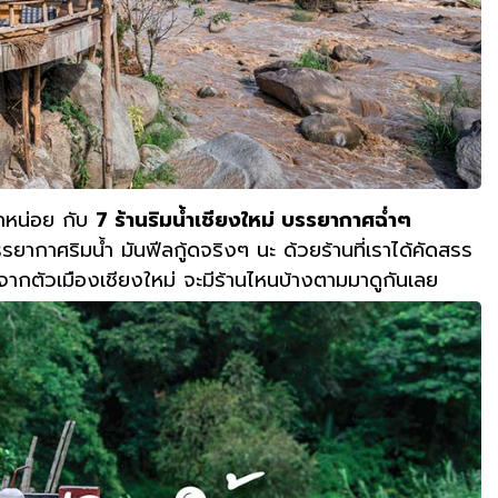
สักหน่อย
กับ
7 ร้านริมน้ำเชียงใหม่ บรรยากาศฉ่ำๆ
รยากาศริมน้ำ มันฟีลกู้ดจริงๆ นะ
ด้วยร้านที่เราได้คัดสรร
ลจากตัวเมืองเชียงใหม่ จะมีร้านไหนบ้างตามมาดูกันเลย