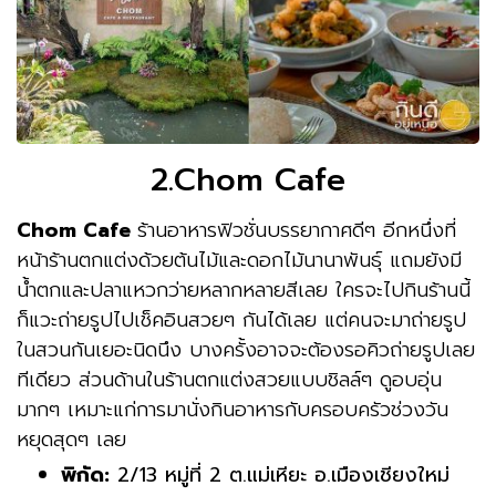
2.Chom Cafe
Chom Cafe
ร้านอาหารฟิวชั่นบรรยากาศดีๆ อีกหนึ่งที่
หน้าร้านตกแต่งด้วยต้นไม้และดอกไม้นานาพันธุ์ แถมยังมี
น้ำตกและปลาแหวกว่ายหลากหลายสีเลย ใครจะไปกินร้านนี้
ก็แวะถ่ายรูปไปเช็คอินสวยๆ กันได้เลย แต่คนจะมาถ่ายรูป
ในสวนกันเยอะนิดนึง บางครั้งอาจจะต้องรอคิวถ่ายรูปเลย
ทีเดียว ส่วนด้านในร้านตกแต่งสวยแบบชิลล์ๆ ดูอบอุ่น
มากๆ เหมาะแก่การมานั่งกินอาหารกับครอบครัวช่วงวัน
หยุดสุดๆ เลย
พิกัด:
2/13 หมู่ที่ 2 ต.แม่เหียะ อ.เมืองเชียงใหม่