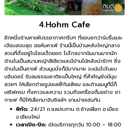
4.Hohm Cafe
อีกหนึ่งร้านคาเฟ่บรรยากาศกรีนๆ ที่ขอบอกว่าร่มรื่นและ
เงียบสงบสุด ฮอห์มคาเฟ่ ร้านนี้เป็นบ้านหลังใหญ่กลาง
สวนที่ตั้งอยู่ในโซนเจ็ดยอด ไม่ไกลจากนิมมานมากนัก
ด้านในเป็นสนามหญ้าสีเขียวและมีบ้านไม้หลังน่ารักๆ ซึ่ง
ด้านในเป็นคาเฟ่ ส่วนมุมนั่งก็มีมากมาย จะเน้นไปในแบ
บอินดอร์ รับลมธรรมชาติซะเป็นใหญ่ ที่สำคัญยังมีมุม
สวยๆ ให้เลือกถ่ายรูปเซลฟี่กันเพียบ และด้านเมนูที่นี่ก็
เสริฟครบ ทั้งคาวและหวาน รวมถึงเครื่องดื่มอย่าง ชา
กาแฟ ก็มีให้เลือกมาจิบชิลล์ๆ ยามบ่ายเช่นกัน
พิกัด:
24/21 ถ.ชลประทาน ต.ช้างเผือก อ.เมือง
จ.เชียงใหม่
เวลาเปิด-ปิด:
เปิดบริการทุกวัน 10.00 – 18.00