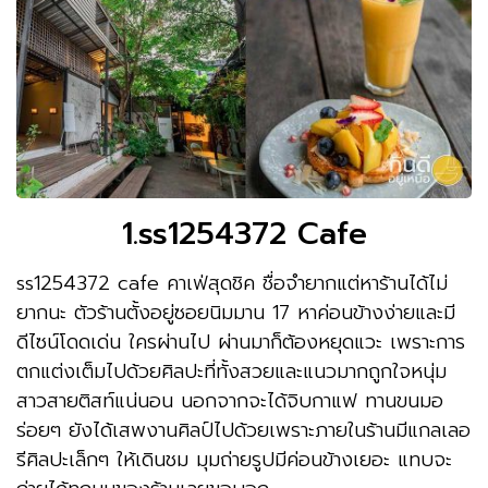
1.ss1254372 Cafe
ss1254372 cafe คาเฟ่สุดชิค ชื่อจำยากแต่หาร้านได้ไม่
ยากนะ ตัวร้านตั้งอยู่ซอยนิมมาน 17 หาค่อนข้างง่ายและมี
ดีไซน์โดดเด่น ใครผ่านไป ผ่านมาก็ต้องหยุดแวะ เพราะการ
ตกแต่งเต็มไปด้วยศิลปะที่ทั้งสวยและแนวมากถูกใจหนุ่ม
สาวสายติสท์แน่นอน นอกจากจะได้จิบกาแฟ ทานขนมอ
ร่อยๆ ยังได้เสพงานศิลป์ไปด้วยเพราะภายในร้านมีแกลเลอ
รีศิลปะเล็กๆ ให้เดินชม มุมถ่ายรูปมีค่อนข้างเยอะ แทบจะ