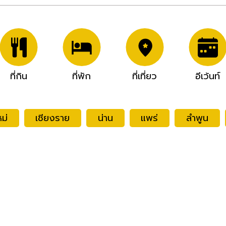
ที่กิน
ที่พัก
ที่เที่ยว
อีเว้นท์
ม่
เชียงราย
น่าน
แพร่
ลำพูน