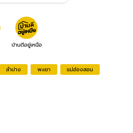
บ้านดีอยู่เหนือ
ลำปาง
พะเยา
แม่ฮ่องสอน