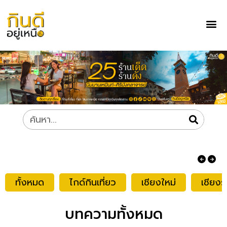
ทั้งหมด
ไกด์กินเที่ยว
เชียงใหม่
เชียงร
บทความทั้งหมด