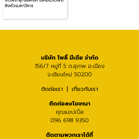
ไหว้พระพุทธสิหิงค์ เช็คอินวัดพระ
สิงห์วรมหาวิหาร
บริษัท โพลี่ มีเดีย จำกัด
156/7 หมู่ที่ 5 ต.สุเทพ อ.เมือง
จ.เชียงใหม่ 50200
ติดต่อเรา
เกี่ยวกับเรา
ติดต่อลงโฆษณา
คุณแอปเปิ้ล
096 698 9350
ติดตามพวกเราได้ที่