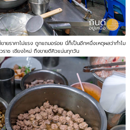
านก็ขายราคาไม่แรง ถูกแถมอร่อย นี่ก็เป็นอีกหนึ่งเหตุผลว่าทำไม
าวราช เชียงใหม่ ถึงขายดีคิวแน่นทุกวัน