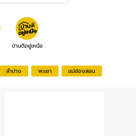
บ้านดีอยู่เหนือ
ลำปาง
พะเยา
แม่ฮ่องสอน