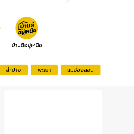
บ้านดีอยู่เหนือ
ลำปาง
พะเยา
แม่ฮ่องสอน