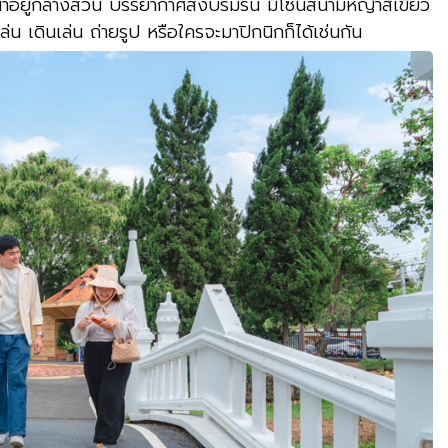
้ำอยู่กลางสวน บรรยากาศสงบร่มรื่น มีโซนสนามหญ้าสีเขียว
น เดินเล่น ถ่ายรูป หรือใครจะมาปิกนิกก็ได้เช่นกัน