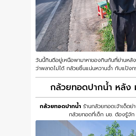
วันนี้กินดีอยู่เหนือพามาหาของกินกันที่ย่านห
ว่าพลาดไม่ได้ กล้วยชิ้นแน่นหวานฉ่ำ กับแป้
กล้วยทอดปากน้ำ หลัง ม
กล้วยทอดปากน้ำ
ร้านกล้วยทอดเจ้าเด็ดย่า
กล้วยทอดที่เด็ก มช. ต้องรู้จั