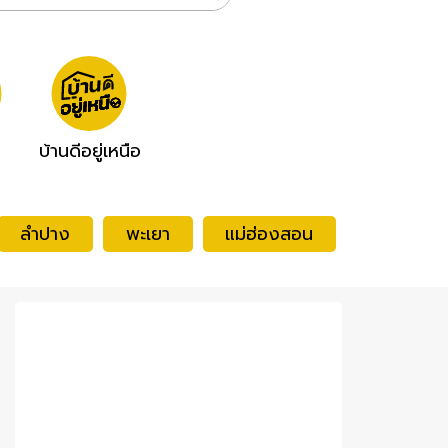
บ้านดีอยู่เหนือ
ลำปาง
พะเยา
แม่ฮ่องสอน