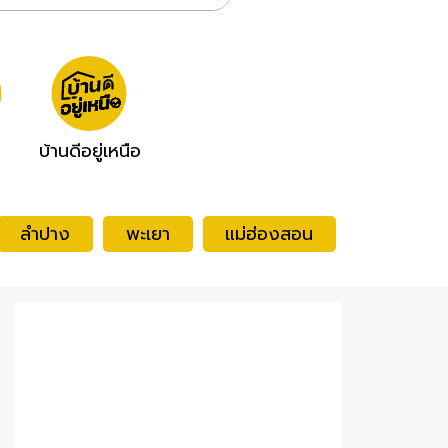
บ้านดีอยู่เหนือ
ลำปาง
พะเยา
แม่ฮ่องสอน