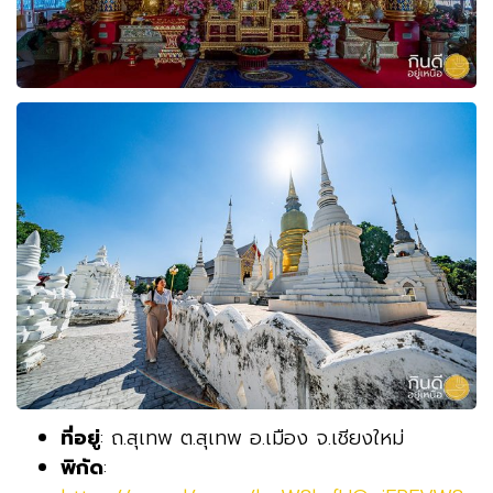
ที่อยู่
: ถ.สุเทพ ต.สุเทพ อ.เมือง จ.เชียงใหม่
พิกัด
: