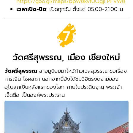
https://goo.gl/maps/bpW8kvfUQgjFPFVW8
เวลาเปิด-ปิด
: เปิดทุกวัน ตั้งแต่ 05.00-21.00 น.
วัดศรีสุพรรณ, เมือง เชียงใหม่
วัดศรีสุพรรณ
สายมูนิยมมาไหว้ท้าวเวสสุวรรณ ขอเรื่อง
การเงิน โชคลาภ นอกจากนี้ยังได้ชมวิจิตรงดงามของ
อุโบสถเงินหลังแรกของโลก ภายในประดิษฐาน พระเจ้า
เจ็ดตื้อ เป็นองค์พระประธาน