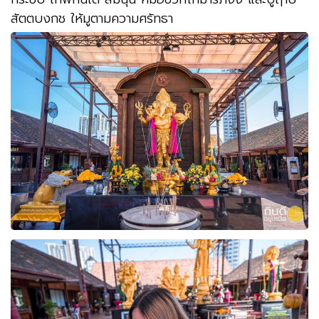
สัตตบงกช ให้มูตามความศรัทธา