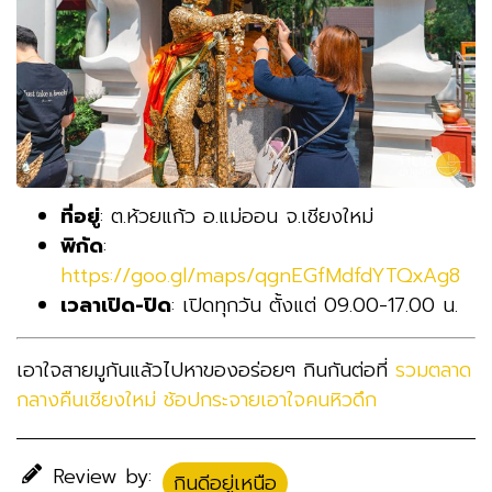
ที่อยู่
: ต.ห้วยแก้ว อ.แม่ออน จ.เชียงใหม่
พิกัด
:
https://goo.gl/maps/qgnEGfMdfdYTQxAg8
เวลาเปิด-ปิด
: เปิดทุกวัน ตั้งแต่ 09.00-17.00 น.
เอาใจสายมูกันแล้วไปหาของอร่อยๆ กินกันต่อที่
รวมตลาด
กลางคืนเชียงใหม่ ช้อปกระจายเอาใจคนหิวดึก
Review by:
กินดีอยู่เหนือ