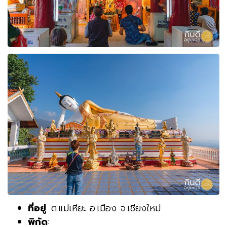
ที่อยู่
: ต.แม่เหียะ อ.เมือง จ.เชียงใหม่
พิกัด
: