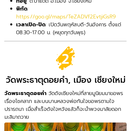
ที่อยู่
: ต.ป่าแดด อ.เมือง จ.เชียงใหม่
พิกัด
:
https://goo.gl/maps/TeZADVf2EvtjiGsR9
เวลาเปิด-ปิด
: เปิดวันพฤหัสบดี-วันอังคาร ตั้งแต่
08.30-17.00 น. (หยุดทุกวันพุธ)
วัดพระธาตุดอยคำ, เมือง เชียงใหม่
วัดพระธาตุดอยคำ
วัดดังเชียงใหม่ที่สายมูนิยมมาขอพร
เรื่องโชคลาภ และบนบานหลวงพ่อทันใจขอพรตามใจ
ปรารถนา เมื่อสำเร็จดังใจหวังแล้วก็จะนำพวงมาลัยดอก
มะลิมาถวาย