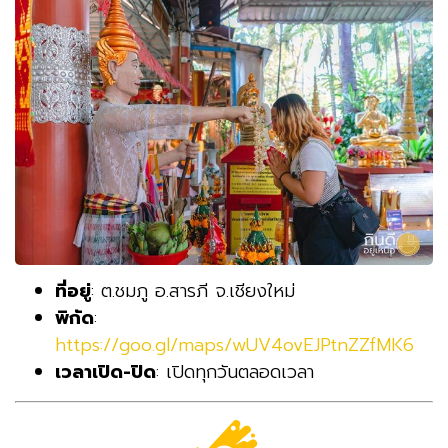
ที่อยู่
: ต.ชมภู อ.สารภี จ.เชียงใหม่
พิกัด
:
https://goo.gl/maps/wUV4ovEJPtnZZfMK6
เวลาเปิด-ปิด
: เปิดทุกวันตลอดเวลา