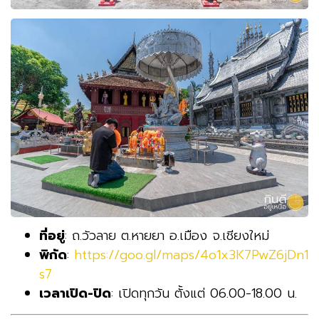
ที่อยู่
: ถ.วัวลาย ต.หายยา อ.เมือง จ.เชียงใหม่
พิกัด
:
https://goo.gl/maps/4o1x3K7PwZ6jDn1
s7
เวลาเปิด-ปิด
: เปิดทุกวัน ตั้งแต่ 06.00-18.00 น.