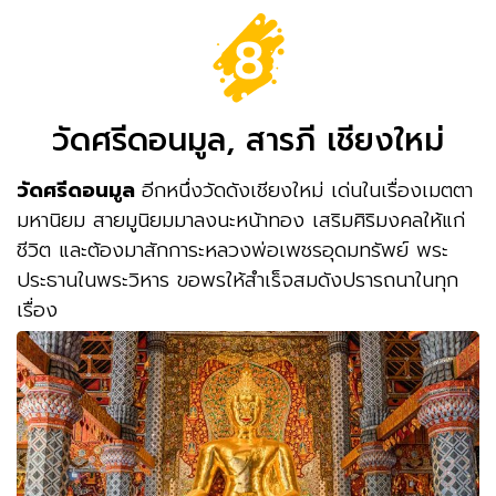
วัดศรีดอนมูล, สารภี เชียงใหม่
วัดศรีดอนมูล
อีกหนึ่งวัดดังเชียงใหม่ เด่นในเรื่องเมตตา
มหานิยม สายมูนิยมมาลงนะหน้าทอง เสริมศิริมงคลให้แก่
ชีวิต และต้องมาสักการะหลวงพ่อเพชรอุดมทรัพย์ พระ
ประธานในพระวิหาร ขอพรให้สำเร็จสมดังปรารถนาในทุก
เรื่อง