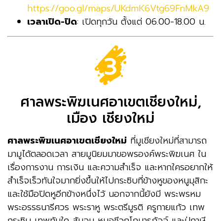
https://goo.gl/maps/UKdmK6Vtg69FnMkA9
เวลาเปิด-ปิด
: เปิดทุกวัน ตั้งแต่ 06.00-18.00 น.
ศาลพระพิฆเนศอาเขตเชียงใหม่,
เมือง เชียงใหม่
ศาลพระพิฆเนศอาเขตเชียงใหม่
ที่มูเชียงใหม่ที่สามารถ
มามูได้ตลอดเวลา สายมูนิยมมาขอพรองค์พระพิฆเนศ ใน
เรื่องการงาน การเงิน และความสำเร็จ และหากใครอยากให้
สำเร็จเร็วทันใจมากยิ่งขึ้นให้ไปกระซิบที่ข้างหูของหนูมุสิกะ
และใช้มือปิดหูอีกข้างหนึ่งไว้ นอกจากนี้ยังมี พระพรหม
พระอรรธนารีศวร พระราหู พระตรีมูรติ ครูกายแก้ว เทพ
กระซิบ เทพทันใด ส้มฉุน หมอชีวกโกมารภัจจ์ และปู่ฤาษี