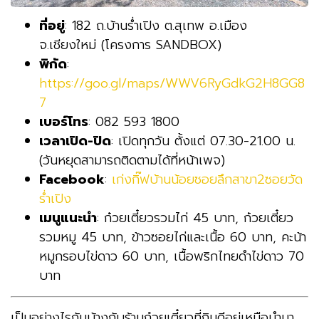
ที่อยู่
: 182 ถ.บ้านร่ำเปิง ต.สุเทพ อ.เมือง
จ.เชียงใหม่ (โครงการ SANDBOX)
พิกัด
:
https://goo.gl/maps/WWV6RyGdkG2H8GG8
7
เบอร์โทร
: 082 593 1800
เวลาเปิด-ปิด
: เปิดทุกวัน ตั้งแต่ 07.30-21.00 น.
(วันหยุดสามารถติดตามได้ที่หน้าเพจ)
Facebook
:
เก่งกิ๊ฟบ้านน้อยซอยลึกสาขา2ซอยวัด
ร่ำเปิง
เมนูแนะนำ
: ก๋วยเตี๋ยวรวมไก่ 45 บาท, ก๋วยเตี๋ยว
รวมหมู 45 บาท, ข้าวซอยไก่และเนื้อ 60 บาท, คะน้า
หมูกรอบไข่ดาว 60 บาท, เนื้อพริกไทยดำไข่ดาว 70
บาท
เป็นอย่างไรกันบ้างกับร้านก๋วยเตี๋ยวที่กินดีอยู่เหนือนำมา