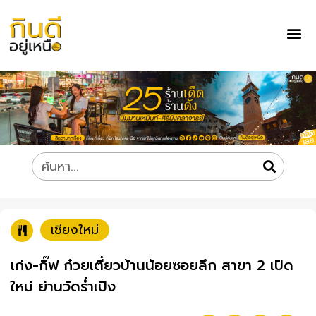
เชียงใหม่
เก่ง-กิ๊ฟ ก๋วยเตี๋ยวบ้านน้อยซอยลึก สาขา 2 เปิด
ใหม่ ย่านวัดร่ำเปิง