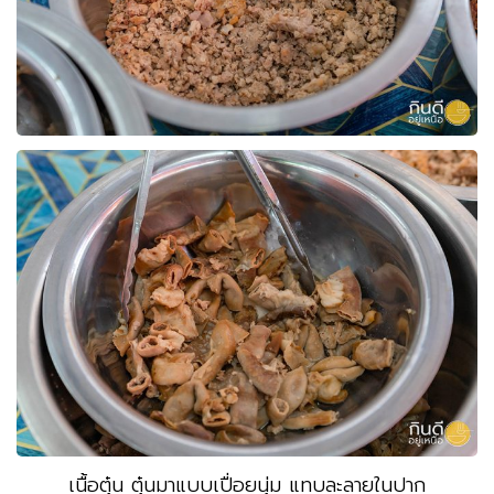
เนื้อตุ๋น ตุ๋นมาแบบเปื่อยนุ่ม แทบละลายในปาก