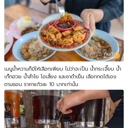
เมนูน้ำหวานก็มีให้เลือกเพียบ ไม่ว่าจะเป็น น้ำกระเจี๊ยบ น้ำ
เก๊กฮวย น้ำลำไย โอเลี้ยง และชาดำเย็น เลือกกดได้เอง
ตามชอบ ราคาแก้วละ 10 บาทเท่านั้น