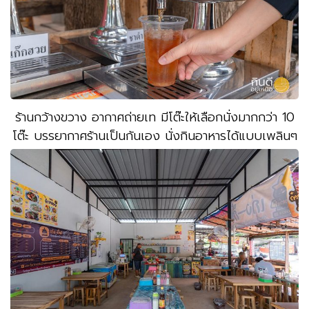
ร้านกว้างขวาง อากาศถ่ายเท มีโต๊ะให้เลือกนั่งมากกว่า 10
โต๊ะ บรรยากาศร้านเป็นกันเอง นั่งกินอาหารได้แบบเพลินๆ