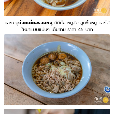
และเมนู
ก๋วยเตี๋ยวรวมหมู
ที่มีทั้ง หมูสับ ลูกชิ้นหมู และไส้
ให้มาแบบแน่นๆ เต็มชาม ราคา 45 บาท