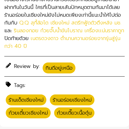
ฝากกันในวันนี้ ใครที่เป็นสายเส้นปักหมุดตามกันมาได้เลย
ร้านอร่อยในเชียงใหม่ยังไม่หมดเพียงเท่านี้แนะนำให้ไปต่อ
กันกับ
Q.Q สุกี้ล้อโต เชียงใหม่ สตรีทฟู้ดตัวตึงหลัง มช.
และ
รินลองกอย ก๋วยจั๊บน้ำข้นโบราณ เครื่องเเน่นราคาถูก
ปิดท้ายด้วย
เนตรดวงดาว ตำนานความอร่อยจากรุ่นสู่รุ่น
กว่า 40 ปี
Review by:
กินดีอยู่เหนือ
Tags:
ร้านเด็ดเชียงใหม่
,
ร้านอร่อยเชียงใหม่
,
ก๋วยเตี๋ยวเชียงใหม่
,
ก๋วยเตี๊ยวเนื้อตุ๋น