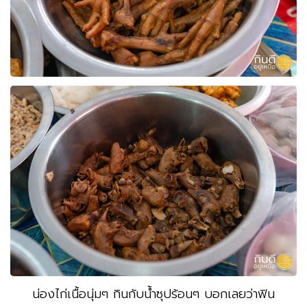
น่องไก่เนื้อนุ่มๆ กินกับน้ำซุปร้อนๆ บอกเลยว่าฟิน