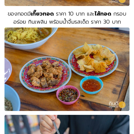
ของทอดมี
เกี๊ยวทอด
ราคา 10 บาท และ
ไส้ทอด
กรอบ
อร่อย กินเพลิน พร้อมน้ำจิ้มรสเด็ด ราคา 30 บาท