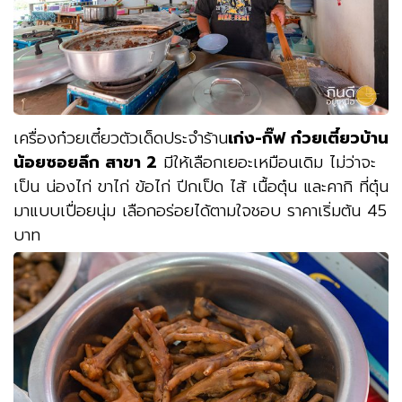
เครื่องก๋วยเตี๋ยวตัวเด็ดประจำร้าน
เก่ง-กิ๊ฟ ก๋วยเตี๋ยวบ้าน
น้อยซอยลึก สาขา 2
มีให้เลือกเยอะเหมือนเดิม ไม่ว่าจะ
เป็น น่องไก่ ขาไก่ ข้อไก่ ปีกเป็ด ไส้ เนื้อตุ๋น และคากิ ที่ตุ๋น
มาแบบเปื่อยนุ่ม เลือกอร่อยได้ตามใจชอบ ราคาเริ่มต้น 45
บาท