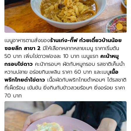
เมนูอาหารตามสั่งของ
ร้านเก่ง-กิ๊ฟ ก๋วยเตี๋ยวบ้านน้อย
ซอยลึก สาขา 2
มีให้เลือกหลากหลายเมนู ราคาเริ่มต้น
50 บาท เพิ่มไข่ดาวฟองละ 10 บาท เมนูแรก
คะน้าหมู
กรอบไข่ดาว
คะน้ากรอบๆ ผัดกับหมูกรอบ รสชาติเค็มนำ
หวานปลาย อร่อยกินเพลิน ราคา 60 บาท และเมนู
เนื้อ
พริกไทยดำไข่ดาว
เนื้อผัดกับพริกไทยดำหอมๆ ได้รสชาติ
ที่เผ็ดร้อน เข้มข้น ยิ่งกินกับข้าวสวยร้อนๆ ยิ่งอร่อย ราคา
70 บาท