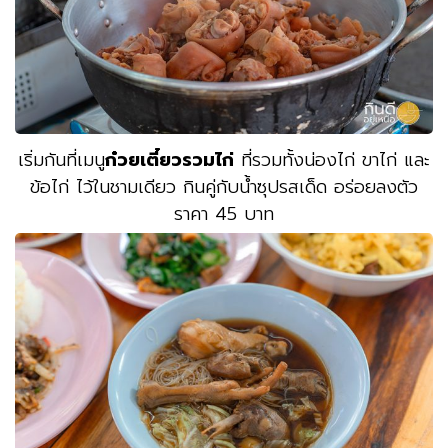
เริ่มกันที่เมนู
ก๋วยเตี๋ยวรวมไก่
ที่รวมทั้งน่องไก่ ขาไก่ และ
ข้อไก่ ไว้ในชามเดียว กินคู่กับน้ำซุปรสเด็ด อร่อยลงตัว
ราคา 45 บาท