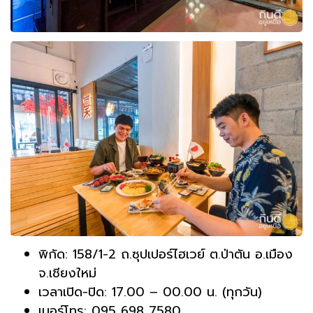
พิกัด: 158/1-2 ถ.ซุปเปอร์ไฮเวย์ ต.ป่าตัน อ.เมือง
จ.เชียงใหม่
เวลาเปิด-ปิด: 17.00 – 00.00 น. (ทุกวัน)
เบอร์โทร: 095 698 7580