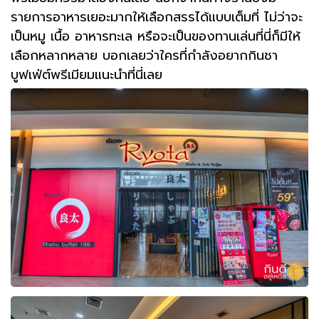
รายการอาหารเยอะมากให้เลือกสรรได้แบบเต็มที่ ไม่ว่าจะ
เป็นหมู เนื้อ อาหารทะเล หรือจะเป็นของทานเล่นที่นี่ก็มีให้
เลือกหลากหลาย บอกเลยว่าใครที่กำลังอยากกินชา
บูฟเฟ่ต์พรีเมียมแนะนำที่นี่เลย