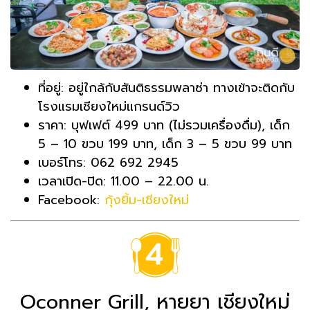
ที่อยู่: อยู่ใกล้กับสันติธรรมพลาซ่า ทางเข้าจะติดกับ
โรงแรมเชียงใหม่แกรนด์วิว
ราคา: บุฟเฟต์ 499 บาท (ไม่รวมเครื่องดื่ม), เด็ก
5 – 10 ขวบ 199 บาท, เด็ก 3 – 5 ขวบ 99 บาท
เบอร์โทร: 062 692 2945
เวลาเปิด-ปิด: 11.00 – 22.00 น.
Facebook:
กุ้งยิ้ม-เชียงใหม่
Oconner Grill, หายยา เชียงใหม่