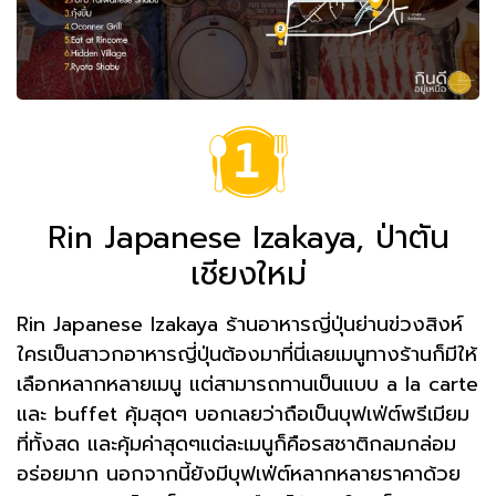
Rin Japanese Izakaya, ป่าตัน
เชียงใหม่
Rin Japanese Izakaya ร้านอาหารญี่ปุ่นย่านข่วงสิงห์
ใครเป็นสาวกอาหารญี่ปุ่นต้องมาที่นี่เลยเมนูทางร้านก็มีให้
เลือกหลากหลายเมนู แต่สามารถทานเป็นแบบ a la carte
และ buffet คุ้มสุดๆ บอกเลยว่าถือเป็นบุฟเฟ่ต์พรีเมียม
ที่ทั้งสด และคุ้มค่าสุดๆแต่ละเมนูก็คือรสชาติกลมกล่อม
อร่อยมาก นอกจากนี้ยังมีบุฟเฟ่ต์หลากหลายราคาด้วย