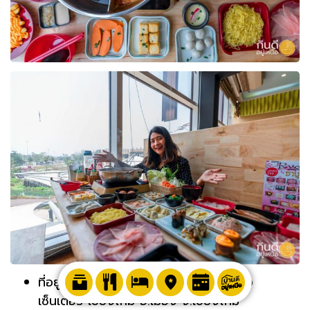
ที่อยู่: ศูนย์การค้าเมญ่า ไลฟ์สไตล์ ช้อปปิ้ง
เซ็นเตอร์ เชียงใหม่ อ.เมือง จ.เชียงใหม่