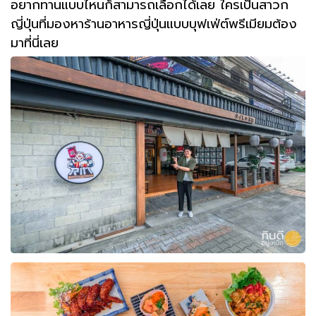
อยากทานแบบไหนก็สามารถเลือกได้เลย ใครเป็นสาวก
ญี่ปุ่นที่มองหาร้านอาหารญี่ปุ่นแบบบุฟเฟ่ต์พรีเมียมต้อง
มาที่นี่เลย