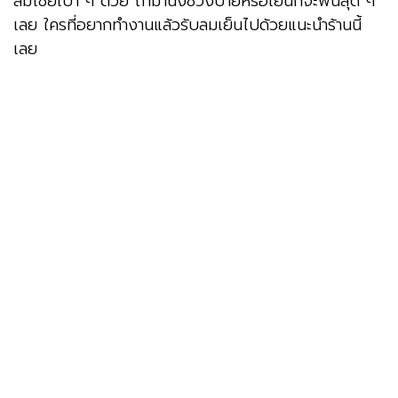
ลมโชยเบา ๆ ด้วย ถ้ามานั่งช่วงบ่ายหรือเย็นก็จะฟินสุด ๆ
เลย ใครที่อยากทำงานแล้วรับลมเย็นไปด้วยแนะนำร้านนี้
เลย