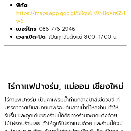
พิกัด
:
https://maps.app.goo.gl/5Rqu6K9NBoXnG5T
w6
เบอร์โทร
: 086 776 2946
เวลาเปิด-ปิด
: เปิดทุกวันตั้งแต่ 8:00–17:00 น.
ไร่กาแฟปางร่ม, แม่ออน เชียงใหม่
ไร่กาแฟปางร่ม เป็นคาเฟ่ริมน้ำท่ามกลางป่าสีเขียวขจี ที่
บรรยากาศเย็นสบายมาพร้อมกับสายน้ำที่ไหลผ่าน ทำให้
ร่มรื่น และจุดเด่นของร้านนี้ก็คือทางร้านจะตกแต่งด้วย
ไม้ไผ่รอบร้านเลย ทำให้ดูเก๋ไปอีกแบบด้วย และร้านนี้ยังมี