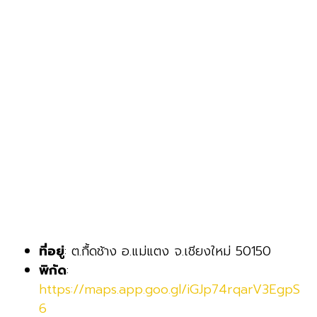
ที่อยู่
: ต.กื้ดช้าง อ.แม่แตง จ.เชียงใหม่ 50150
พิกัด
:
https://maps.app.goo.gl/iGJp74rqarV3EgpS
6