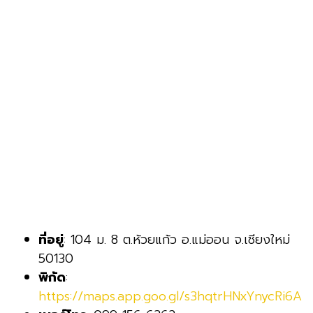
ที่อยู่
: 104 ม. 8 ต.ห้วยแก้ว อ.แม่ออน จ.เชียงใหม่
50130
พิกัด
:
https://maps.app.goo.gl/s3hqtrHNxYnycRi6A