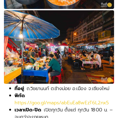
ที่อยู่
: ถ.วิชยานนท์ ต.ช้างม่อย อ.เมือง จ.เชียงใหม่
พิกัด
:
https://goo.gl/maps/abEuEa8wEzT6L2nx5
เวลาเปิด-ปิด
: เปิดทุกวัน ตั้งแต่ ทุกวัน 18:00 น. –
จนกว่าจะขายหมด