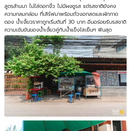
สูตรล้านนา ไม่ใส่ดอกงิ้ว ไม่มีผงชูรส แต่รสชาติยังคง
ความกลมกล่อม ที่เสิร์ฟมาพร้อมถั่วงอกสดและผักกาด
ดอง น้ำเงี้ยวราคาถูกเริ่มต้นที่ 30 บาท อิ่มอร่อยรับรสชาติ
ความเข้มข้นของน้ำเงี้ยวคู่กับน้ำแข็งใสเย็นๆ ฟินสุด