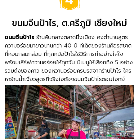
ขนมจีนป้าไร, ต.ศรีภูมิ เชียงใหม่
ขนมจีนป้าไร
ร้านลับกลางตลาดมิ่งเมือง คงตำนานสูตร
ความอร่อยมายาวนานกว่า 40 ปี ทีเด็ดของร้านคือรสชาติ
ที่หอมกลมกล่อม ที่ทุกหม้อป้าไรใช้วิธีการทำอย่างใส่ใจ
พร้อมเสิร์ฟความอร่อยให้ทุกวัน มีเมนูให้เลือกถึง 5 อย่าง
รวมถึงของคาว ของหวานอร่อยครบรสจากร้านป้าไร ใคร
หาร้านน้ำเงี้ยวสูตรที่จริงใจต้องขนมจีนป้าไรตอบโจทย์