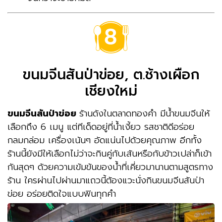
ขนมจีนสันป่าข่อย, ต.ช้างเผือก
เชียงใหม่
ขนมจีนสันป่าข่อย
ร้านดังในตลาดทองคำ มีน้ำขนมจีนให้
เลือกถึง 6 เมนู แต่ทีเด็ดอยู่ที่น้ำเงี้ยว รสชาติดีอร่อย
กลมกล่อม เครื่องเน้นๆ อัดแน่นไปด้วยคุณภาพ อีกทั้ง
ร้านนี้ยังมีให้เลือกไม่ว่าจะกินคู่กับเส้นหรือกับข้าวเปล่าก็เข้า
กันสุดๆ ด้วยความเข้มข้นของน้ำที่เคี่ยวมานานตามสูตรทาง
ร้าน ใครผ่านไปผ่านมาแถวนี้ต้องแวะนั่งกินขนมจีนสันป่า
ข่อย อร่อยติดใจแบบฟินทุกคำ