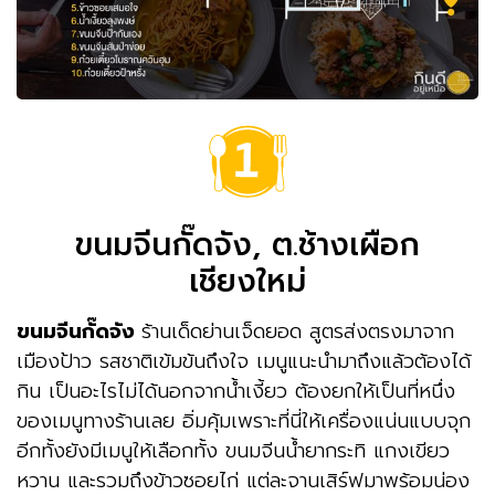
ขนมจีนกั๊ดจัง, ต.ช้างเผือก
เชียงใหม่
ขนมจีนกั๊ดจัง
ร้านเด็ดย่านเจ็ดยอด สูตรส่งตรงมาจาก
เมืองป้าว รสชาติเข้มข้นถึงใจ เมนูแนะนำมาถึงแล้วต้องได้
กิน เป็นอะไรไม่ได้นอกจากน้ำเงี้ยว ต้องยกให้เป็นที่หนึ่ง
ของเมนูทางร้านเลย อิ่มคุ้มเพราะที่นี่ให้เครื่องแน่นแบบจุก
อีกทั้งยังมีเมนูให้เลือกทั้ง ขนมจีนน้ำยากระทิ แกงเขียว
หวาน และรวมถึงข้าวซอยไก่ แต่ละจานเสิร์ฟมาพร้อมน่อง