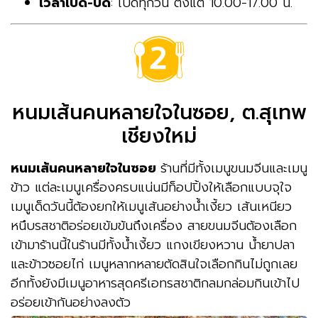
เวลาเปิด-ปิด
: เปิดทุกวัน ตั้งแต่ 10.00-17.00 น.
หนมเส้นคนหลายใจในซอย, ต.สุเทพ
เชียงใหม่
หนมเส้นคนหลายใจในซอย
ร้านที่มีทั้งเมนูขนมจีนและเมนู
ข้าว แต่ละเมนูเครื่องครบแน่นมีท็อปปิ้งให้เลือกแบบจุใจ
เมนูเด็ดวันนี้ต้องยกให้เมนูเส้นอย่างน้ำเงี้ยว เส้นเหนียว
หนึบรสชาติอร่อยเข้มข้นถึงเครื่อง สายขนมจีนต้องเลือก
เข้ามาร้านนี้ในร้านมีทั้งน้ำเงี้ยว แกงเขียงหวาน น้ำยาปลา
และข้าวซอยไก่ เมนูหลากหลายตัดสินใจเลือกกินไม่ถูกเลย
อีกทั้งยังมีเมนูอาหารสุดครีเอทรสชาติกลมกล่อมกินเข้าไป
อร่อยเข้ากันอย่างลงตัว