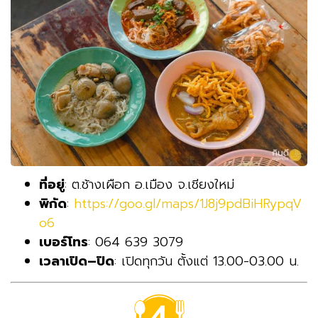
ที่อยู่
: ต.ช้างเผือก อ.เมือง จ.เชียงใหม่
พิกัด
:
https://goo.gl/maps/1J8j9pdBiHRypqV
o6
เบอร์โทร
: 064 639 3079
เวลาเปิด–ปิด
: เปิดทุกวัน ตั้งแต่ 13.00-03.00 น.