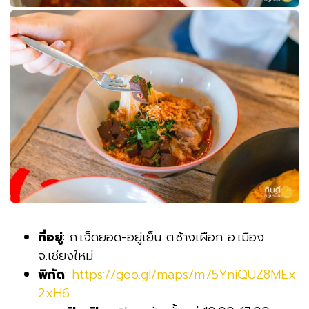
ที่อยู่
: ถ.เจ็ดยอด-อยู่เย็น ต.ช้างเผือก อ.เมือง
จ.เชียงใหม่
พิกัด
:
https://goo.gl/maps/m75YniQUZ8MEx
2xH6