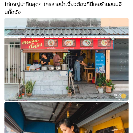
ไก่ใหญ่น่ากินสุดๆ ใครสายน้ำเงี้ยวต้องที่นี่เลยร้านขนมจี
นกั๊ดจัง