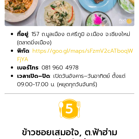
ที่อยู่
: 157 ถ.มูลเมือง ต.ศรีภูมิ อ.เมือง จ.เชียงใหม่
(ตลาดมิ่งเมือง)
พิกัด
:
https://goo.gl/maps/sFzmV2cATboqW
FjYA
เบอร์โทร
: 081 960 4978
เวลาเปิด–ปิด
: เปิดวันอังคาร–วันอาทิตย์ ตั้งแต่
09.00-17.00 น. (หยุดทุกวันจันทร์)
ข้าวซอยเสมอใจ, ต.ฟ้าฮ่าม