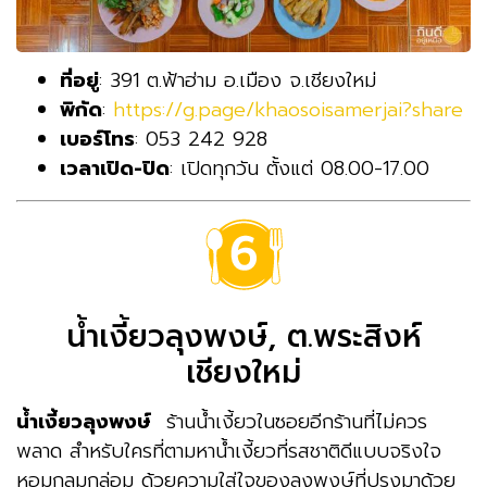
ที่อยู่
: 391 ต.ฟ้าฮ่าม อ.เมือง จ.เชียงใหม่
พิกัด
:
https://g.page/khaosoisamerjai?share
เบอร์โทร
: 053 242 928
เวลาเปิด-ปิด
: เปิดทุกวัน ตั้งแต่ 08.00-17.00
น้ำเงี้ยวลุงพงษ์, ต.พระสิงห์
เชียงใหม่
น้ำเงี้ยวลุงพงษ์
ร้านน้ำเงี้ยวในซอยอีกร้านที่ไม่ควร
พลาด สำหรับใครที่ตามหาน้ำเงี้ยวที่รสชาติดีแบบจริงใจ
หอมกลมกล่อม ด้วยความใส่ใจของลุงพงษ์ที่ปรุงมาด้วย