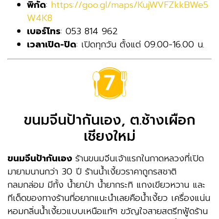
พิกัด
:
https://goo.gl/maps/KujWVFZkkBWe5
W4K8
เบอร์โทร
: 053 814 962
เวลาเปิด-ปิด
: เปิดทุกวัน ตั้งแต่ 09.00-16.00 น.
ขนมจีนป้ากันเอง, ต.ช้างเผือก
เชียงใหม่
ขนมจีนป้ากันเอง
ร้านขนมจีนเจ้าแรกในกาดหลวงที่เปิด
มายามนานกว่า 30 ปี ร้านน้ำเงี้ยวราคาถูกรสชาติ
กลมกล่อม มีทั้ง น้ำยาป่า น้ำยากระทิ แกงเขียวหวาน และ
ทีเด็ดของทางร้านที่อยากแนะนำเลยคือน้ำเงี้ยว เครื่องแน่น
หอมกลิ่นน้ำเงี้ยวแบบเหนือแท้ๆ ขวัญใจสายสตรีทฟู้ดร้าน