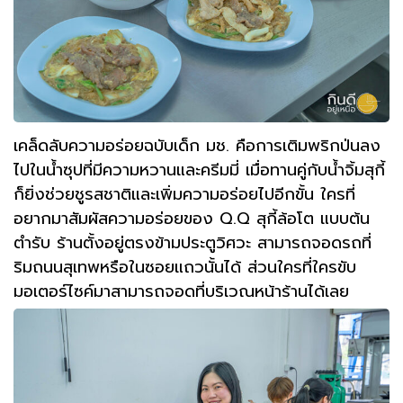
เคล็ดลับความอร่อยฉบับเด็ก มช. คือการเติมพริกป่นลง
ไปในน้ำซุปที่มีความหวานและครีมมี่ เมื่อทานคู่กับน้ำจิ้มสุกี้
ก็ยิ่งช่วยชูรสชาติและเพิ่มความอร่อยไปอีกขั้น ใครที่
อยากมาสัมผัสความอร่อยของ Q.Q สุกี้ล้อโต แบบต้น
ตำรับ ร้านตั้งอยู่ตรงข้ามประตูวิศวะ สามารถจอดรถที่
ริมถนนสุเทพหรือในซอยแถวนั้นได้
ส่วนใครที่ใครขับ
มอเตอร์ไซค์มาสามารถจอดที่บริเวณหน้าร้านได้เลย