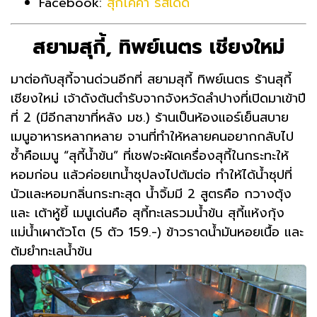
Facebook:
สุกี้โคคา รสเด็ด
สยามสุกี้, ทิพย์เนตร เชียงใหม่
มาต่อกับสุกี้จานด่วนอีกที่ สยามสุกี้ ทิพย์เนตร ร้านสุกี้
เชียงใหม่ เจ้าดังต้นตำรับจากจังหวัดลำปางที่เปิดมาเข้าปี
ที่ 2 (มีอีกสาขาที่หลัง มช.) ร้านเป็นห้องแอร์เย็นสบาย
เมนูอาหารหลากหลาย จานที่ทำให้หลายคนอยากกลับไป
ซ้ำคือเมนู “สุกี้น้ำข้น” ที่เชฟจะผัดเครื่องสุกี้ในกระทะให้
หอมก่อน แล้วค่อยเทน้ำซุปลงไปต้มต่อ ทำให้ได้น้ำซุปที่
นัวและหอมกลิ่นกระทะสุด น้ำจิ้มมี 2 สูตรคือ กวางตุ้ง
และ เต้าหู้ยี้ เมนูเด่นคือ สุกี้ทะเลรวมน้ำข้น สุกี้แห้งกุ้ง
แม่น้ำเผาตัวโต (5 ตัว 159.-) ข้าวราดน้ำมันหอยเนื้อ และ
ต้มยำทะเลน้ำข้น