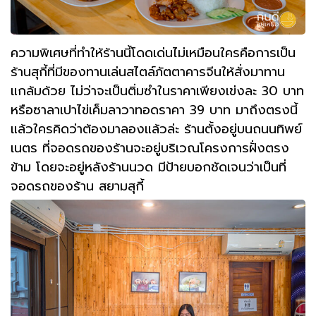
ความพิเศษที่ทำให้ร้านนี้โดดเด่นไม่เหมือนใครคือการเป็น
ร้านสุกี้ที่มีของทานเล่นสไตล์ภัตตาคารจีนให้สั่งมาทาน
แกล้มด้วย ไม่ว่าจะเป็นติ่มซำในราคาเพียงเข่งละ 30 บาท
หรือซาลาเปาไข่เค็มลาวาทอดราคา 39 บาท มาถึงตรงนี้
แล้วใครคิดว่าต้องมาลองแล้วล่ะ ร้านตั้งอยู่บนถนนทิพย์
เนตร ที่จอดรถของร้านจะอยู่บริเวณโครงการฝั่งตรง
ข้าม โดยจะอยู่หลังร้านนวด มีป้ายบอกชัดเจนว่าเป็นที่
จอดรถของร้าน สยามสุกี้