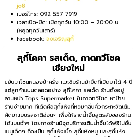
jo8
เบอร์โทร: 092 557 7919
เวลาเปิด-ปิด: เปิดทุกวัน 10:00 – 20:00 น.
(หยุดทุกวันเสาร์)
Facebook:
จงเจริญสุกี้
สุกี้โคคา รสเด็ด, กาดทวีโชค
เชียงใหม่
ขยับมาโซนหนองป่าครั่ง แวะชิมร้านม้ามืดที่เปิดมาได้ 4 ปี
แต่ลูกค้าแน่นตลอดอย่าง สุกี้โคคา รสเด็ด ร้านตั้งอยู่
ลานหน้า Tops Supermarket ในกาดทวีโชค หาป้าย
ร้านง่ายมาก ทีเด็ดคือสุกี้แห้งที่หอมกลิ่นคั่วกระทะจัดเต็ม
ผัดมาแบบรสชาติอ่อนๆ เพื่อให้ราดน้ำจิ้มสูตรลับของร้าน
ได้แบบฉ่ำๆ โดยทางร้านมีจุดบริการเติมน้ำจิ้มได้ฟรีไม่อั้น
เมนูเด็ดๆ ก็จะเป็น สุกี้แห้งเนื้อ สุกี้แห้งหมู และสุกี้แห้ง