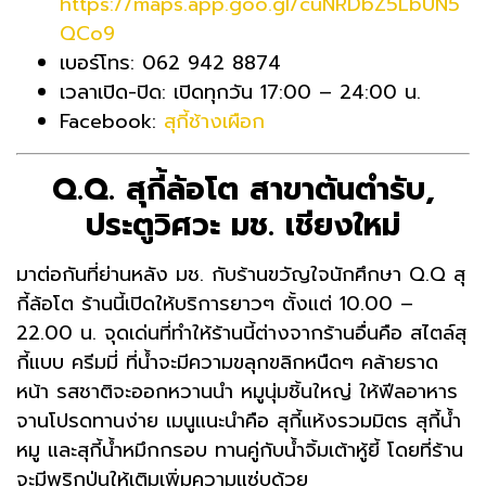
https://maps.app.goo.gl/cuNRDbZ5LbUN5
QCo9
เบอร์โทร: 062 942 8874
เวลาเปิด-ปิด: เปิดทุกวัน 17:00 – 24:00 น.
Facebook:
สุกี้ช้างเผือก
Q.Q. สุกี้ล้อโต สาขาต้นตำรับ,
ประตูวิศวะ มช. เชียงใหม่
มาต่อกันที่ย่านหลัง มช. กับร้านขวัญใจนักศึกษา Q.Q สุ
กี้ล้อโต ร้านนี้เปิดให้บริการยาวๆ ตั้งแต่ 10.00 –
22.00 น. จุดเด่นที่ทำให้ร้านนี้ต่างจากร้านอื่นคือ สไตล์สุ
กี้แบบ ครีมมี่ ที่น้ำจะมีความขลุกขลิกหนืดๆ คล้ายราด
หน้า รสชาติจะออกหวานนำ หมูนุ่มชิ้นใหญ่ ให้ฟีลอาหาร
จานโปรดทานง่าย เมนูแนะนำคือ สุกี้แห้งรวมมิตร สุกี้น้ำ
หมู และสุกี้น้ำหมึกกรอบ ทานคู่กับน้ำจิ้มเต้าหู้ยี้ โดยที่ร้าน
จะมีพริกป่นให้เติมเพิ่มความแซ่บด้วย