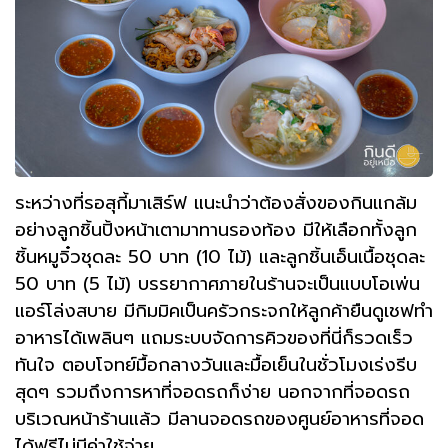
ระหว่างที่รอสุกี้มาเสิร์ฟ แนะนำว่าต้องสั่งของกินแกล้ม
อย่างลูกชิ้นปิ้งหน้าเตามาทานรองท้อง มีให้เลือกทั้งลูก
ชิ้นหมูจิ๋วชุดละ 50 บาท (10 ไม้) และลูกชิ้นเอ็นเนื้อชุดละ
50 บาท (5 ไม้) บรรยากาศภายในร้านจะเป็นแบบโอเพ่น
แอร์โล่งสบาย มีกิมมิคเป็นครัวกระจกให้ลูกค้ายืนดูเชฟทำ
อาหารได้เพลินๆ แถมระบบจัดการคิวของที่นี่ก็รวดเร็ว
ทันใจ ตอบโจทย์มื้อกลางวันและมื้อเย็นในชั่วโมงเร่งรีบ
สุดๆ รวมถึงการหาที่จอดรถก็ง่าย นอกจากที่จอดรถ
บริเวณหน้าร้านแล้ว มีลานจอดรถของศูนย์อาหารที่จอด
ได้ฟรีไม่มีค่าใช้จ่าย