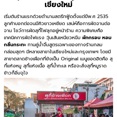
เชียงใหม่
เริ่มต้นร้านแรกด้วยตำนานสตรีทฟู้ดตั้งแต่ปีพ.ศ 2535
ลูกค้าบอกต่อจนมีคิวยาวเหยียด เสน่ห์คือการผัดจานต่อ
จาน โชว์การผัดสุกี้ไฟลุกอยู่หน้าร้าน ความพิเศษคือ
เทคนิคการผัดไฟแรง วุ้นเส้นเหนียวหนึบ
ผักกรอบ หอม
กลิ่นกระทะ
ทานคู่น้ำจิ้มสูตรเฉพาะของทางร้านกลม
กล่อมสุดๆ มีหลายสาขาในเชียงใหม่และกรุงเทพฯ โดยมี
สาขาตลาดช้างเผือกที่ยังเป็น Original เมนูยอดฮิตคือ สุ
กี้แห้งหมู สุกี้แห้งเนื้อ สุกี้น้ำทะเล หรือจะสั่งสุกี้หมูราด
ข้าวก็อิ่มจุใจ