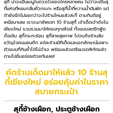
สุกี้ น่าจะเป็นเมนูในดวงใจของใครหลายคน ไม่ว่าจะเป็นสุ
กี้แห้งที่หอมกลิ่นคั่วกระทะ หรือสุกี้น้ำที่หวานน้ำต้มผัก แต่
ถ้ายังนึกไม่ออกว่าจะไปร้านไหนแล้วล่ะก็ ตามกินดีอยู่
เหนือมาเลย เราจะมาอัพเดท 10 ร้านสุกี้ เจ้าเด็ดเจ้าดังใน
เชียงใหม่ รวบรวมมาให้ครบทุกสไตล์ ทั้งแบบสตรีทฟู้ด
ดั้งเดิม สุกี้กระทะร้อน สุกี้สายสุขภาพ ไปจนถึงร้านลับ
ขวัญใจคนนอนดึก แต่ละร้านมีทีเด็ดและเอกลักษณ์เฉพาะ
ตัวแบบที่กินซ้ำได้ไม่จำเจ พร้อมแล้วเตรียมจดพิกัดแล้ว
ตามไปอิ่มอร่อยด้วยกันเลย!
คัดร้านเด็ดมาให้แล้ว 10 ร้านสุ
กี้เชียงใหม่ อร่อยคุ้มค่าในราคา
สบายกระเป๋า
สุกี้ช้างเผือก, ประตูช้างเผือก