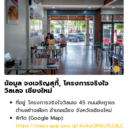
ข้อมูล จงเจริญสุกี้, โครงการจริงใจ
วิลเลจ เชียงใหม่
ที่อยู่: โครงการจริงใจวิลเลจ 45 ถนนอัษฎาธร
ตำบลช้างเผือก อำเภอเมือง จังหวัดเชียงใหม่
พิกัด (Google Map):
https://maps.app.goo.gl/4s4gQR6UJ52dLC