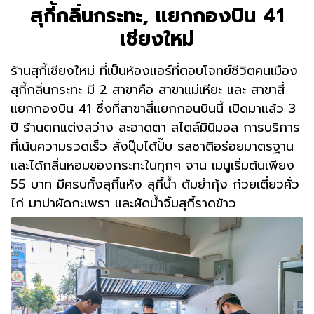
สุกี้กลิ่นกระทะ, แยกกองบิน 41
เชียงใหม่
ร้านสุกี้เชียงใหม่ ที่เป็นห้องแอร์ที่ตอบโจทย์ชีวิตคนเมือง
สุกี้กลิ่นกระทะ มี 2 สาขาคือ สาขาแม่เหียะ และ สาขาสี่
แยกกองบิน 41 ซึ่งที่สาขาสี่แยกกอนบินนี้ เปิดมาแล้ว 3
ปี ร้านตกแต่งสว่าง สะอาดตา สไตล์มินิมอล การบริการ
ที่เน้นความรวดเร็ว สั่งปุ๊บได้ปั๊บ รสชาติอร่อยมาตรฐาน
และได้กลิ่นหอมของกระทะในทุกๆ จาน เมนูเริ่มต้นเพียง
55 บาท มีครบทั้งสุกี้แห้ง สุกี้น้ำ ต้มยำกุ้ง ก๋วยเตี๋ยวคั่ว
ไก่ มาม่าผัดกะเพรา และผัดน้ำจิ้มสุกี้ราดข้าว