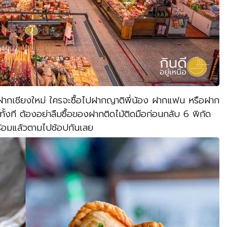
งฝากเชียงใหม่ ใครจะซื้อไปฝากญาติพี่น้อง ฝากแฟน หรือฝาก
ั้งที ต้องอย่าลืมซื้อของฝากติดไม้ติดมือก่อนกลับ 6 พิกัด
ร้อมแล้วตามไปช้อปกันเลย