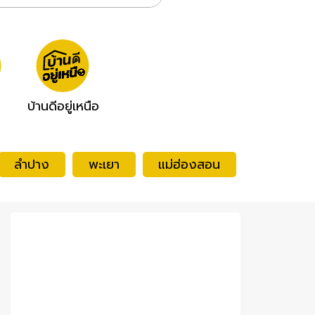
บ้านดีอยู่เหนือ
ลำปาง
พะเยา
แม่ฮ่องสอน