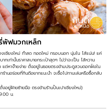
รี่พัฟมวกเหล็ก
องเชียงใหม่ ทำสด ทอดใหม่ กรอบนอก นุ่มใน ไส้แน่น! แค่
5 บาทเท่านั้นราคาสบายกระเป๋าสุดๆ ไม่ว่าจะเป็น ไส้หวาน
เล็กๆ แต่หาง๊ายง่าย ตั้งอยู่ในซอยตรงข้ามประตูสวนดอกฝั่งใน
็นอีกร้านอร่อยที่กินดีอยากแนะนำ จะซื้อไปทานเล่นหรือซื้อกลับ
้งอยู่ฝ้ายซ้ายมือ ตรงข้ามร้านปั้นเปาเชียงใหม่)
9.00 น.