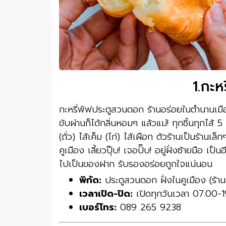
1.กะห
กะหรี่พัฟประตูสวนดอก ร้านอร่อยในตำนานเมื
ขับผ่านก็ได้กลิ่นหอมๆ แล้วแม่! ทุกชิ้นทุกไส้ 
(ถั่ว) ไส้เค็ม (ไก่) ไส้เผือก ตัวร้านเป็นร้าน
คูเมือง เลี้ยวปุ๊บ! เจอปั๊บ! อยู่ฝั่งซ้ายมือ เป
ไปเป็นของฝาก รับรองอร่อยถูกใจแน่นอน
พิกัด:
ประตูสวนดอก ฝั่งในคูเมือง (ร้านตั
เวลาเปิด-ปิด:
เปิดทุกวันเวลา 07.00-1
เบอร์โทร:
089 265 9238