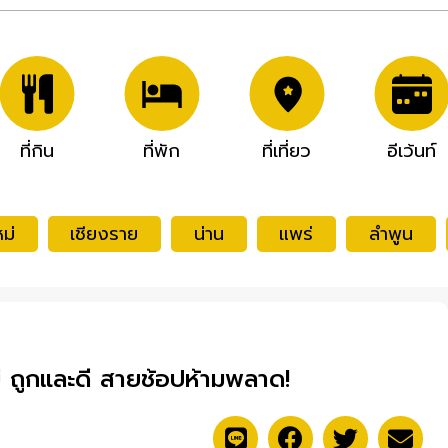
ที่กิน
ที่พัก
ที่เที่ยว
อีเว้นท์
ม่
เชียงราย
น่าน
แพร่
ลำพูน
่ ถูกและดี สายช้อปห้ามพลาด!