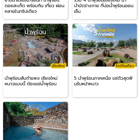
อาบน้ำแร่แช่น้ำร้อนที่ น้ำพุร้อน
รวม 4 น้ำพุร้อนเชียงใหม่ มา
ดอยสะเก็ด พร้อมกิน เที่ยว ผ่อน
บำบัดร่างกาย ที่บ่อน้ำพุร้อนออน
คลายในทริปเดียว
เซ็น
เชียงใหม่
ไกด์กินเที่ยว
น้ำพุร้อนสันกำแพง เชียงใหม่
5 น้ำพุร้อนภาคเหนือ แช่ตัวสุดฟิ
หนาวแบบนี้ ต้องแช่น้ำพุร้อน
นรับหน้าหนาว