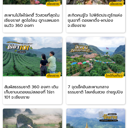
เชียงราย
เชียงราย
สะพานไม้ไผ่ไร่ผาฮี้ วิวสวยที่สุดใน
สะกิดคนรู้ใจ ไปพิชิตประตูรักแห่ง
เชียงราย! สูดโอโซน ดูทะเลหมอก
ขุนเขาที่ ดอยผาตั้ง-ผาบ่อง
ชมวิว 360 องศา
จ.เชียงราย
เชียงราย
ไกด์กินเที่ยว
สัมผัสธรรมชาติ 360 องศา เดิน
7 จุดเช็คอินสะพานกลาง
เก็บชาบนดอยแม่สลองที่ ไร่ชา
ธรรมชาติ โลเคชั่นสวย ถ่ายรูปปัง
101 จ.เชียงราย