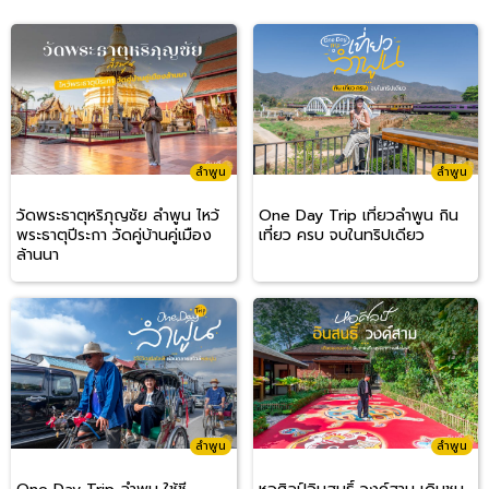
ลำพูน
ลำพูน
วัดพระธาตุหริภุญชัย ลำพูน ไหว้
One Day Trip เที่ยวลำพูน กิน
พระธาตุปีระกา วัดคู่บ้านคู่เมือง
เที่ยว ครบ จบในทริปเดียว
ล้านนา
ลำพูน
ลำพูน