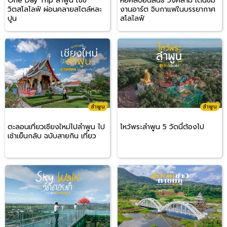
One Day Trip ลำพูน ใช้ชี
หอศิลป์อินสนธิ์ วงค์สาม เดินชม
วิตสโลไลฟ์ ผ่อนคลายสไตล์หละ
งานอาร์ต จิบกาแฟในบรรยากาศ
ปูน
สโลไลฟ์
ลำพูน
ลำพูน
ตะลอนเที่ยวเชียงใหม่ไปลำพูน ไป
ไหว้พระลำพูน 5 วัดนี้ต้องไป
เช้าเย็นกลับ ฉบับสายกิน เที่ยว