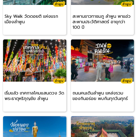
ลำพูน
ลำพูน
Sky Walk วัดดอยติ แห่งแรก
สะพานขาวทาชมภู ลำพูน พาแอ่ว
เมืองลำพูน
สะพานประวัติศาสตร์ อายุกว่า
100 ปี
ลำพูน
ลำพูน
เริ่มแล้ว เทศกาลโคมแสนดวง วัด
ถนนคนเดินลำพูน แหล่งรวม
พระธาตุหริภุญชัย ลำพูน
ของกินอร่อย พบกันทุกวันศุกร์