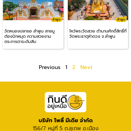
ลำพูน
ลำพูน
วัดหนองปลาขอ ลำพูน สายมู
ไหว้พระวัดสวย ตำนานศักดิ์สิทธิ์ที่
ต้องปักหมุด ความสวยงาม
วัดพระธาตุห้าดวง จ.ลำพูน
ตระการตาระดับสิบ
Previous
1
2
Next
บริษัท โพลี่ มีเดีย จำกัด
156/7 หมู่ที่ 5 ต.สุเทพ อ.เมือง